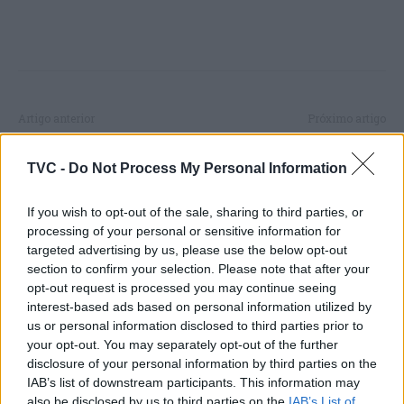
Artigo anterior
Próximo artigo
Festa da Criança e da
Crianças transformam
Família vai animar o
Ovar em Carnaval, numa
TVC -
Do Not Process My Personal Information
Parque Verde em
verdadeira prova de
Cantanhede
resiliência
If you wish to opt-out of the sale, sharing to third parties, or
processing of your personal or sensitive information for
targeted advertising by us, please use the below opt-out
section to confirm your selection. Please note that after your
ARTIGOS RELACIONADOS
MAIS DO AUTOR
opt-out request is processed you may continue seeing
interest-based ads based on personal information utilized by
us or personal information disclosed to third parties prior to
your opt-out. You may separately opt-out of the further
disclosure of your personal information by third parties on the
IAB’s list of downstream participants. This information may
also be disclosed by us to third parties on the
IAB’s List of