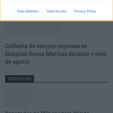
Data Deletion
Data Access
Privacy Policy
Colheita de sangue regressa ao
Hospital Sousa Martins durante o mês
de agosto
DESTAQUES