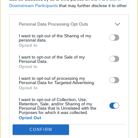
Downstream Participants
that may further disclose it to other
third parties.
Personal Data Processing Opt Outs
Deputados do PSD saúdam Banda
Sinfónica da ARMAB pelo 1º lugar no
I want to opt-out of the Sharing of my
personal data.
certame internacional de Valência
Opted In
I want to opt-out of the Sale of my
Personal Data.
Opted In
I want to opt-out of processing my
Personal Data for Targeted Advertising.
Opted In
I want to opt-out of Collection, Use,
Retention, Sale, and/or Sharing of my
Personal Data that Is Unrelated with the
Purposes for which it was collected.
Capacita Jovem de Poiares aproxima
Opted Out
jovens ao mundo do trabalho
CONFIRM