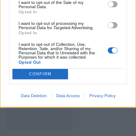
I want to opt-out of the Sale of my
Personal Data.
Opted In
I want to opt-out of processing my
Personal Data for Targeted Advertising.
Opted In
I want to opt-out of Collection, Use,
Retention, Sale, and/or Sharing of my
Personal Data that Is Unrelated with the
Deputados do PSD saúdam Banda
Purposes for which it was collected.
Opted Out
Sinfónica da ARMAB pelo 1º lugar no
certame internacional de Valência
CONFIRM
Data Deletion
Data Access
Privacy Policy