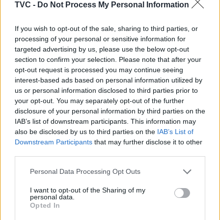
TVC -
Do Not Process My Personal Information
If you wish to opt-out of the sale, sharing to third parties, or
processing of your personal or sensitive information for
targeted advertising by us, please use the below opt-out
section to confirm your selection. Please note that after your
opt-out request is processed you may continue seeing
interest-based ads based on personal information utilized by
us or personal information disclosed to third parties prior to
Artigo anterior
Próximo artigo
your opt-out. You may separately opt-out of the further
disclosure of your personal information by third parties on the
Município de Góis
Cantanhede: Tapas &
IAB’s list of downstream participants. This information may
disponibiliza serviço
Papas regressa com
also be disclosed by us to third parties on the
IAB’s List of
gratuito de empréstimo
gastronomia, artesanato e
Downstream Participants
that may further disclose it to other
digital de livros e
música
third parties.
audiolivros
Personal Data Processing Opt Outs
I want to opt-out of the Sharing of my
personal data.
ARTIGOS RELACIONADOS
MAIS DO AUTOR
Opted In