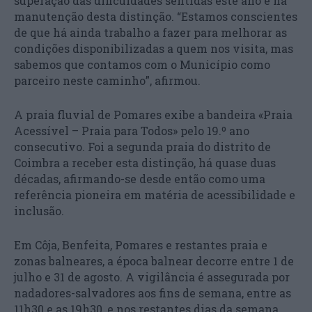
superação das dificuldades sentidas este ano e na
manutenção desta distinção. “Estamos conscientes
de que há ainda trabalho a fazer para melhorar as
condições disponibilizadas a quem nos visita, mas
sabemos que contamos com o Município como
parceiro neste caminho”, afirmou.
A praia fluvial de Pomares exibe a bandeira «Praia
Acessível – Praia para Todos» pelo 19.º ano
consecutivo. Foi a segunda praia do distrito de
Coimbra a receber esta distinção, há quase duas
décadas, afirmando-se desde então como uma
referência pioneira em matéria de acessibilidade e
inclusão.
Em Côja, Benfeita, Pomares e restantes praia e
zonas balneares, a época balnear decorre entre 1 de
julho e 31 de agosto. A vigilância é assegurada por
nadadores-salvadores aos fins de semana, entre as
11h30 e as 19h30, e nos restantes dias da semana,