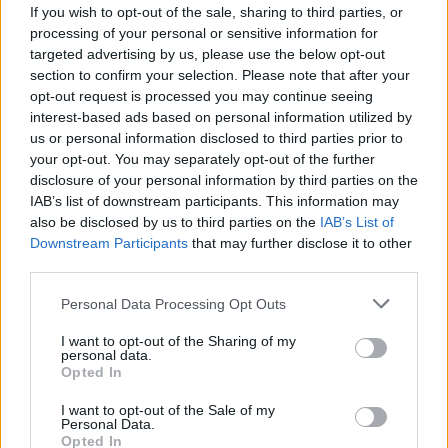
If you wish to opt-out of the sale, sharing to third parties, or
processing of your personal or sensitive information for
targeted advertising by us, please use the below opt-out
section to confirm your selection. Please note that after your
opt-out request is processed you may continue seeing
interest-based ads based on personal information utilized by
us or personal information disclosed to third parties prior to
Recorde-se que, no passado mês de junho, foram
your opt-out. You may separately opt-out of the further
hasteadas na Praia Fluvial da Cascalheira, em
disclosure of your personal information by third parties on the
Secarias, a Bandeira Azul, a bandeira «Praia
IAB’s list of downstream participants. This information may
Acessível – Praia para Todos» e a bandeira
also be disclosed by us to third parties on the
IAB’s List of
Downstream Participants
that may further disclose it to other
ColorADD.
third parties.
A época balnear na Praia Fluvial da Cascalheira
Personal Data Processing Opt Outs
decorre entre 15 de junho e 7 de setembro, sendo a
vigilância assegurada diariamente por nadadores-
I want to opt-out of the Sharing of my
personal data.
salvadores, entre as 11h30 e as 19h30.
Opted In
I want to opt-out of the Sale of my
Personal Data.
Opted In