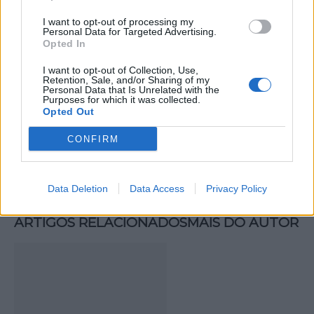
I want to opt-out of processing my
Personal Data for Targeted Advertising.
Opted In
I want to opt-out of Collection, Use,
Retention, Sale, and/or Sharing of my
Personal Data that Is Unrelated with the
Artigo anterior
Próximo artigo
Purposes for which it was collected.
Opted Out
Piscina Municipal de
Biblioteca Municipal de
Penela abre hoje
Anadia comemora 18º
CONFIRM
revalidações para a nova
aniversário
época desportiva
Data Deletion
Data Access
Privacy Policy
ARTIGOS RELACIONADOS
MAIS DO AUTOR