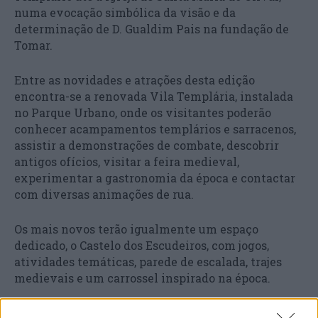
numa evocação simbólica da visão e da
determinação de D. Gualdim Pais na fundação de
Tomar.
Entre as novidades e atrações desta edição
encontra-se a renovada Vila Templária, instalada
no Parque Urbano, onde os visitantes poderão
conhecer acampamentos templários e sarracenos,
assistir a demonstrações de combate, descobrir
antigos ofícios, visitar a feira medieval,
experimentar a gastronomia da época e contactar
com diversas animações de rua.
Os mais novos terão igualmente um espaço
dedicado, o Castelo dos Escudeiros, com jogos,
atividades temáticas, parede de escalada, trajes
medievais e um carrossel inspirado na época.
A programação integra ainda as visitas culturais