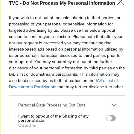
TVC -
Do Not Process My Personal Information
encenadas “1160 – O Dia em que Nasceu o Castelo”,
as Estátuas Vivas Medievais e o percurso teatral
If you wish to opt-out of the sale, sharing to third parties, or
“Lugares com História – Da Utopia à Extinção”, que
processing of your personal or sensitive information for
percorre diferentes espaços emblemáticos da
targeted advertising by us, please use the below opt-out
cidade ligados à presença templária.
section to confirm your selection. Please note that after your
opt-out request is processed you may continue seeing
Fora do recinto principal, a Central Elétrica da
interest-based ads based on personal information utilized by
Levada acolhe a exposição “Casa da Tortura”, uma
us or personal information disclosed to third parties prior to
mostra composta por dezenas de instrumentos
your opt-out. You may separately opt-out of the further
históricos que procura retratar alguns dos métodos
disclosure of your personal information by third parties on the
de punição utilizados ao longo dos séculos.
IAB’s list of downstream participants. This information may
also be disclosed by us to third parties on the
IAB’s List of
Downstream Participants
that may further disclose it to other
Com pulseiras de acesso a preços reduzidos e
third parties.
várias atividades gratuitas, a Festa Templária
volta a afirmar-se como um dos maiores eventos de
Personal Data Processing Opt Outs
recriação histórica do país, celebrando a
identidade de Tomar e o legado deixado pelos
I want to opt-out of the Sharing of my
personal data.
cavaleiros da Ordem do Templo, cuja influência
Opted In
continua profundamente ligada à história e à