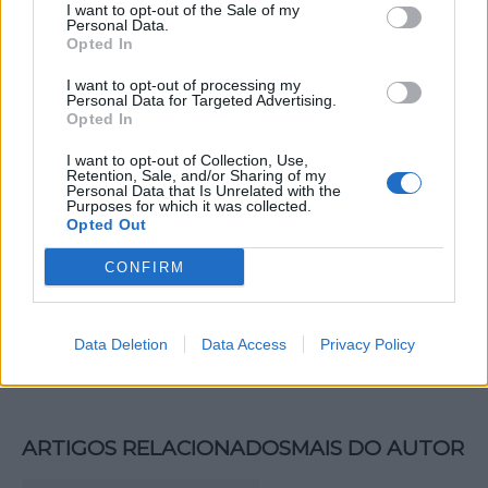
imagem da cidade.
I want to opt-out of the Sale of my
Personal Data.
Opted In
I want to opt-out of processing my
Personal Data for Targeted Advertising.
Opted In
I want to opt-out of Collection, Use,
Retention, Sale, and/or Sharing of my
Personal Data that Is Unrelated with the
Purposes for which it was collected.
Opted Out
Artigo anterior
Próximo artigo
CONFIRM
Góis Oroso Arte 2026
Residência Artística do
promove acesso à pintura
Góis Oroso Arte 2026
com a iniciativa “Arte para
arranca com foco no
Data Deletion
Data Access
Privacy Policy
Todos/as – Aula Aberta”
trabalho coletivo
ARTIGOS RELACIONADOS
MAIS DO AUTOR