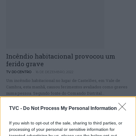
Incêndio habitacional provocou um
ferido grave
-
TV DO CENTRO
16 DE DEZEMBRO, 2022
Um incêndio habitacional no lugar de Castelões, em Vale de
Cambra, esta manhã, causou ferimentos avaliados como graves
numa pessoa. Segundo fonte do Comando Distrital...
Ler mais
TVC -
Do Not Process My Personal Information
If you wish to opt-out of the sale, sharing to third parties, or
processing of your personal or sensitive information for
targeted advertising by us, please use the below opt-out