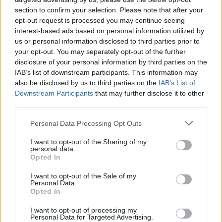
section to confirm your selection. Please note that after your
opt-out request is processed you may continue seeing
interest-based ads based on personal information utilized by
us or personal information disclosed to third parties prior to
your opt-out. You may separately opt-out of the further
disclosure of your personal information by third parties on the
IAB’s list of downstream participants. This information may
also be disclosed by us to third parties on the
IAB’s List of
Downstream Participants
that may further disclose it to other
third parties.
Encontro do programa de apoio ao
investimento da diáspora inicia-se hoje
Personal Data Processing Opt Outs
-
NUNO SOARES
16 DE DEZEMBRO, 2022
I want to opt-out of the Sharing of my
A edição deste ano dos Encontros do Programa Nacional de
personal data.
Opted In
Apoio ao Investimento da Diáspora (PNAID) inicia-se hoje em
Fátima, distrito de Santarém, com...
I want to opt-out of the Sale of my
Ler mais
Personal Data.
Opted In
I want to opt-out of processing my
Personal Data for Targeted Advertising.