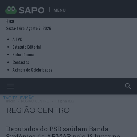
MENU
Sexta-feira, Agosto 7, 2026
A TVC
Estatuto Editorial
Ficha Técnica
Contactos
Agência de Celebridades
TVC TELEVISÃO
Início
REGIÃO CENTRO
Página 833
REGIÃO CENTRO
Deputados do PSD saúdam Banda
Sinfónica da ARMAB pelo 1º lugar no