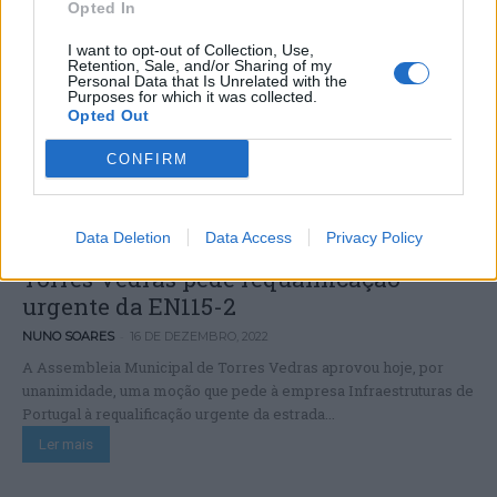
Opted In
I want to opt-out of Collection, Use,
Retention, Sale, and/or Sharing of my
Personal Data that Is Unrelated with the
Purposes for which it was collected.
Opted Out
CONFIRM
Data Deletion
Data Access
Privacy Policy
Torres Vedras pede requalificação
urgente da EN115-2
-
NUNO SOARES
16 DE DEZEMBRO, 2022
A Assembleia Municipal de Torres Vedras aprovou hoje, por
unanimidade, uma moção que pede à empresa Infraestruturas de
Portugal à requalificação urgente da estrada...
Ler mais