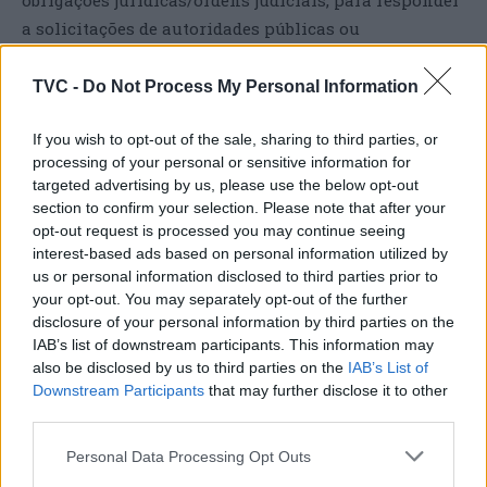
obrigações jurídicas/ordens judiciais, para responder
a solicitações de autoridades públicas ou
governamentais.
TVC -
Do Not Process My Personal Information
SERVIÇOS DE TERCEIROS
If you wish to opt-out of the sale, sharing to third parties, or
processing of your personal or sensitive information for
A TVC poderá recorrer a outras entidades, no que
targeted advertising by us, please use the below opt-out
respeita ao envio de newsletters, emissão de facturas
section to confirm your selection. Please note that after your
e outros documentos contabilísticos, etc, para a
opt-out request is processed you may continue seeing
prestação de determinados serviços. Eventualmente,
interest-based ads based on personal information utilized by
essa prestação de serviços poderá implicar o acesso,
us or personal information disclosed to third parties prior to
your opt-out. You may separately opt-out of the further
por estas entidades, a dados pessoais dos seus
disclosure of your personal information by third parties on the
Clientes. A BKN comunicará os dados pessoais que
IAB’s list of downstream participants. This information may
sejam indispensáveis à prestação dos serviços
also be disclosed by us to third parties on the
IAB’s List of
contratados ou ao cumprimento de obrigações legais
Downstream Participants
that may further disclose it to other
third parties.
a que esteja sujeita.
Personal Data Processing Opt Outs
A TVC assegura que tais entidades subcontratantes