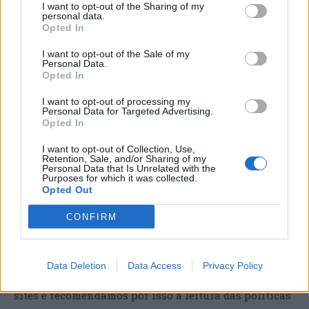
I want to opt-out of the Sharing of my
oferecem garantias suficientes de execução de
personal data.
medidas técnicas e organizativas adequadas de forma
Opted In
a que o tratamento satisfaça os requisitos da lei
I want to opt-out of the Sale of my
aplicável e assegure a segurança e proteção dos
Personal Data.
Opted In
direitos dos titulares dos dados, nos termos do acordo
de subcontratação celebrado com as referidas
I want to opt-out of processing my
Personal Data for Targeted Advertising.
entidades subcontratantes. Contudo, alguma eventual
Opted In
falha no tratamento de dados e/ou falta de
I want to opt-out of Collection, Use,
conformidade por parte de terceiros não poderá ser
Retention, Sale, and/or Sharing of my
Personal Data that Is Unrelated with the
imputada à TVC.
Purposes for which it was collected.
Opted Out
LINKS
CONFIRM
Quando clica em links no nosso site, eles podem-no
direcionar para fora do nosso site. Não somos
Data Deletion
Data Access
Privacy Policy
responsáveis pelas práticas de privacidade de outros
sites e recomendamos por isso a leitura das políticas