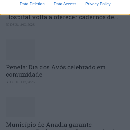
Data Deletion
Data Access
Privacy Policy
Câmara Municipal de Oliveira do
Hospital volta a oferecer cadernos de...
30 DE JULHO, 2026
Penela: Dia dos Avós celebrado em
comunidade
30 DE JULHO, 2026
Município de Anadia garante