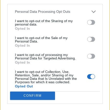
third parties.
Personal Data Processing Opt Outs
ULS da Guarda assinala o Dia Mundial
I want to opt-out of the Sharing of my
personal data.
do Cancro do Pulmão...
Opted In
30 DE JULHO, 2026
I want to opt-out of the Sale of my
Personal Data.
Opted In
I want to opt-out of processing my
Personal Data for Targeted Advertising.
Opted In
Município de Góis entrega Kits
I want to opt-out of Collection, Use,
Comunitários às famílias no âmbito do...
Retention, Sale, and/or Sharing of my
Personal Data that Is Unrelated with the
Purposes for which it was collected.
30 DE JULHO, 2026
Opted Out
CONFIRM