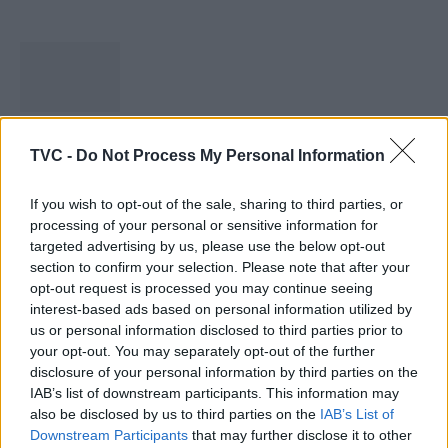
Capacita Jovem de Poiares aproxima
TVC -
Do Not Process My Personal Information
jovens ao mundo do trabalho
31 DE JULHO, 2026
If you wish to opt-out of the sale, sharing to third parties, or
processing of your personal or sensitive information for
targeted advertising by us, please use the below opt-out
section to confirm your selection. Please note that after your
opt-out request is processed you may continue seeing
interest-based ads based on personal information utilized by
Colheita de sangue regressa ao Hospital
us or personal information disclosed to third parties prior to
your opt-out. You may separately opt-out of the further
Sousa Martins durante o mês...
disclosure of your personal information by third parties on the
30 DE JULHO, 2026
IAB’s list of downstream participants. This information may
also be disclosed by us to third parties on the
IAB’s List of
Downstream Participants
that may further disclose it to other