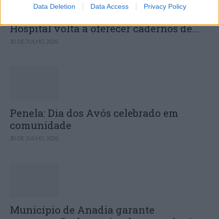
Data Deletion
Data Access
Privacy Policy
Câmara Municipal de Oliveira do
Hospital volta a oferecer cadernos de...
30 DE JULHO, 2026
Penela: Dia dos Avós celebrado em
comunidade
30 DE JULHO, 2026
Município de Anadia garante