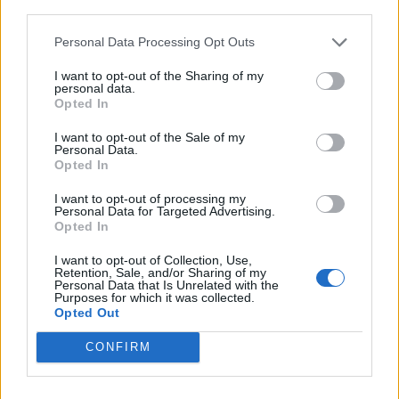
third parties.
Personal Data Processing Opt Outs
ULS da Guarda assinala o Dia Mundial
I want to opt-out of the Sharing of my
personal data.
do Cancro do Pulmão...
Opted In
30 DE JULHO, 2026
I want to opt-out of the Sale of my
Personal Data.
Opted In
I want to opt-out of processing my
Personal Data for Targeted Advertising.
Opted In
Município de Góis entrega Kits
I want to opt-out of Collection, Use,
Comunitários às famílias no âmbito do...
Retention, Sale, and/or Sharing of my
Personal Data that Is Unrelated with the
Purposes for which it was collected.
30 DE JULHO, 2026
Opted Out
CONFIRM