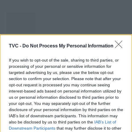
Capacita Jovem de Poiares aproxima
TVC -
Do Not Process My Personal Information
jovens ao mundo do trabalho
31 DE JULHO, 2026
If you wish to opt-out of the sale, sharing to third parties, or
processing of your personal or sensitive information for
targeted advertising by us, please use the below opt-out
section to confirm your selection. Please note that after your
opt-out request is processed you may continue seeing
interest-based ads based on personal information utilized by
Colheita de sangue regressa ao Hospital
us or personal information disclosed to third parties prior to
your opt-out. You may separately opt-out of the further
Sousa Martins durante o mês...
disclosure of your personal information by third parties on the
30 DE JULHO, 2026
IAB’s list of downstream participants. This information may
also be disclosed by us to third parties on the
IAB’s List of
Downstream Participants
that may further disclose it to other