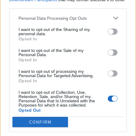
third parties.
Personal Data Processing Opt Outs
I want to opt-out of the Sharing of my
ULS da Guarda assinala o Dia Mundial
personal data.
Opted In
do Cancro do Pulmão...
30 DE JULHO, 2026
I want to opt-out of the Sale of my
Personal Data.
Opted In
I want to opt-out of processing my
Personal Data for Targeted Advertising.
Opted In
Município de Góis entrega Kits
I want to opt-out of Collection, Use,
Retention, Sale, and/or Sharing of my
Comunitários às famílias no âmbito do...
Personal Data that Is Unrelated with the
Purposes for which it was collected.
30 DE JULHO, 2026
Opted Out
CONFIRM