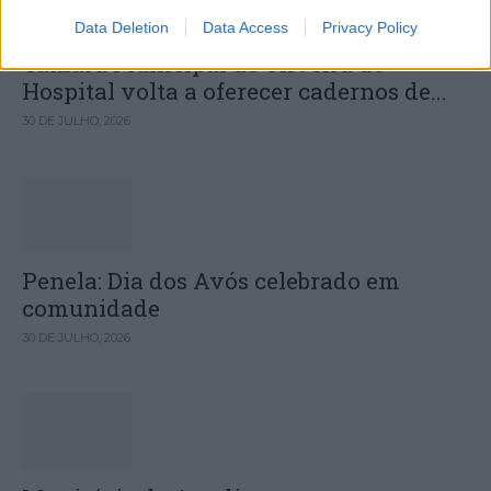
Data Deletion
Data Access
Privacy Policy
Câmara Municipal de Oliveira do
Hospital volta a oferecer cadernos de...
30 DE JULHO, 2026
Penela: Dia dos Avós celebrado em
comunidade
30 DE JULHO, 2026