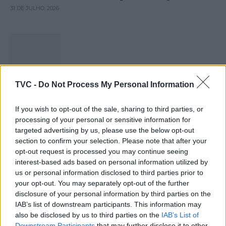
31 DE JULHO, 2026
Capacita Jovem de Poiares aproxima
TVC -
Do Not Process My Personal Information
jovens ao mundo do trabalho
31 DE JULHO, 2026
If you wish to opt-out of the sale, sharing to third parties, or
processing of your personal or sensitive information for
targeted advertising by us, please use the below opt-out
section to confirm your selection. Please note that after your
opt-out request is processed you may continue seeing
interest-based ads based on personal information utilized by
us or personal information disclosed to third parties prior to
Colheita de sangue regressa ao Hospital
your opt-out. You may separately opt-out of the further
Sousa Martins durante o mês...
disclosure of your personal information by third parties on the
IAB’s list of downstream participants. This information may
30 DE JULHO, 2026
also be disclosed by us to third parties on the
IAB’s List of
Downstream Participants
that may further disclose it to other