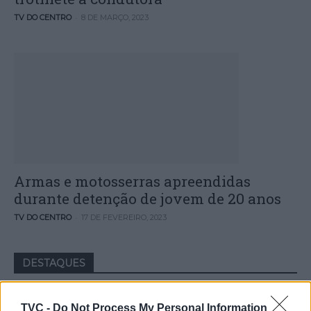
-
TV DO CENTRO
8 DE MARÇO, 2023
Armas e motosserras apreendidas
durante detenção de jovem de 20 anos
-
TV DO CENTRO
17 DE FEVEREIRO, 2023
DESTAQUES
TVC -
Do Not Process My Personal Information