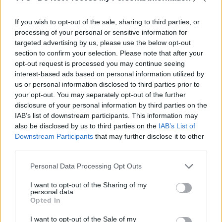
If you wish to opt-out of the sale, sharing to third parties, or
Deputados do PSD saúdam Banda
processing of your personal or sensitive information for
targeted advertising by us, please use the below opt-out
Sinfónica da ARMAB pelo 1º lugar...
section to confirm your selection. Please note that after your
31 DE JULHO, 2026
opt-out request is processed you may continue seeing
interest-based ads based on personal information utilized by
us or personal information disclosed to third parties prior to
your opt-out. You may separately opt-out of the further
disclosure of your personal information by third parties on the
IAB’s list of downstream participants. This information may
also be disclosed by us to third parties on the
IAB’s List of
Capacita Jovem de Poiares aproxima
Downstream Participants
that may further disclose it to other
jovens ao mundo do trabalho
third parties.
31 DE JULHO, 2026
Personal Data Processing Opt Outs
I want to opt-out of the Sharing of my
personal data.
Opted In
I want to opt-out of the Sale of my