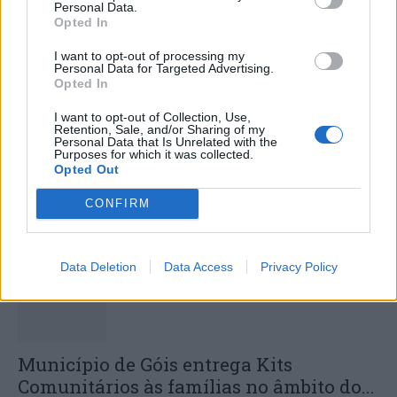
Personal Data.
Colheita de sangue regressa ao Hospital
Opted In
Sousa Martins durante o mês...
I want to opt-out of processing my
30 DE JULHO, 2026
Personal Data for Targeted Advertising.
Opted In
I want to opt-out of Collection, Use,
Retention, Sale, and/or Sharing of my
Personal Data that Is Unrelated with the
Purposes for which it was collected.
Opted Out
ULS da Guarda assinala o Dia Mundial
CONFIRM
do Cancro do Pulmão...
30 DE JULHO, 2026
Data Deletion
Data Access
Privacy Policy
Município de Góis entrega Kits
Comunitários às famílias no âmbito do...