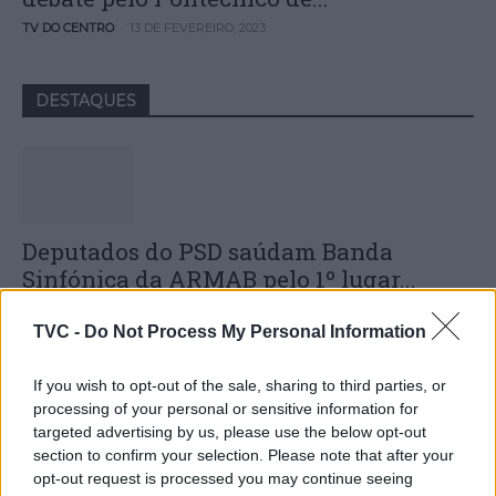
-
TV DO CENTRO
13 DE FEVEREIRO, 2023
DESTAQUES
Deputados do PSD saúdam Banda
Sinfónica da ARMAB pelo 1º lugar...
31 DE JULHO, 2026
TVC -
Do Not Process My Personal Information
If you wish to opt-out of the sale, sharing to third parties, or
processing of your personal or sensitive information for
targeted advertising by us, please use the below opt-out
section to confirm your selection. Please note that after your
Capacita Jovem de Poiares aproxima
opt-out request is processed you may continue seeing