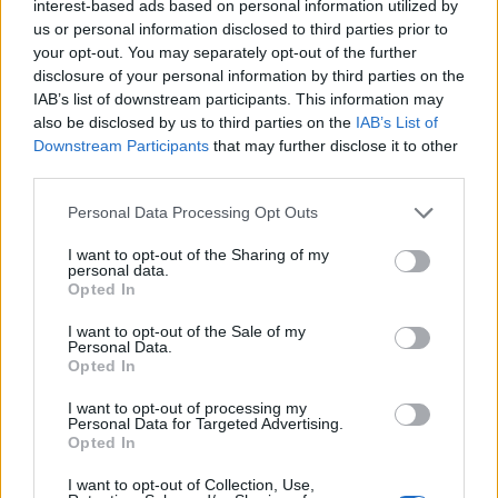
jovens ao mundo do trabalho
interest-based ads based on personal information utilized by
us or personal information disclosed to third parties prior to
31 DE JULHO, 2026
your opt-out. You may separately opt-out of the further
disclosure of your personal information by third parties on the
IAB’s list of downstream participants. This information may
also be disclosed by us to third parties on the
IAB’s List of
Downstream Participants
that may further disclose it to other
third parties.
Colheita de sangue regressa ao Hospital
Personal Data Processing Opt Outs
Sousa Martins durante o mês...
30 DE JULHO, 2026
I want to opt-out of the Sharing of my
personal data.
Opted In
I want to opt-out of the Sale of my
Personal Data.
Opted In
I want to opt-out of processing my
ULS da Guarda assinala o Dia Mundial
Personal Data for Targeted Advertising.
do Cancro do Pulmão...
Opted In
30 DE JULHO, 2026
I want to opt-out of Collection, Use,