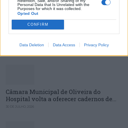
Retention, Sale, and/or Sharing of my
Personal Data that Is Unrelated with the
Purposes for which it was collected.
Opted Out
CONFIRM
Município de Góis entrega Kits
Comunitários às famílias no âmbito do...
Data Deletion
Data Access
Privacy Policy
30 DE JULHO, 2026
Câmara Municipal de Oliveira do
Hospital volta a oferecer cadernos de...
30 DE JULHO, 2026