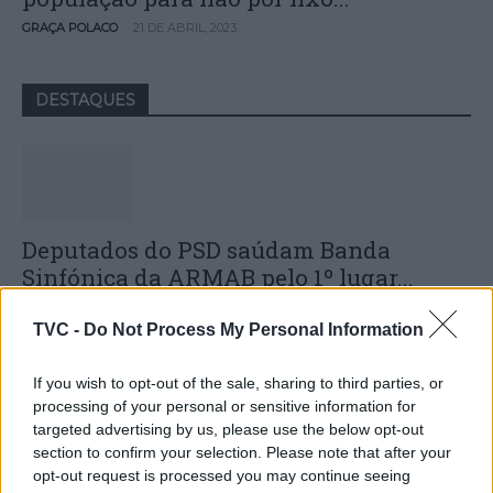
-
GRAÇA POLACO
21 DE ABRIL, 2023
DESTAQUES
Deputados do PSD saúdam Banda
Sinfónica da ARMAB pelo 1º lugar...
31 DE JULHO, 2026
TVC -
Do Not Process My Personal Information
If you wish to opt-out of the sale, sharing to third parties, or
processing of your personal or sensitive information for
targeted advertising by us, please use the below opt-out
section to confirm your selection. Please note that after your
Capacita Jovem de Poiares aproxima
opt-out request is processed you may continue seeing