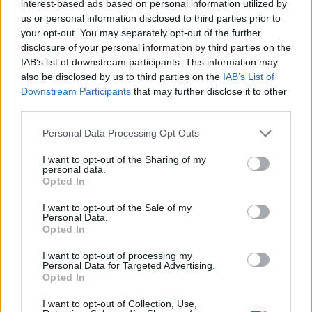
jovens ao mundo do trabalho
interest-based ads based on personal information utilized by
us or personal information disclosed to third parties prior to
31 DE JULHO, 2026
your opt-out. You may separately opt-out of the further
disclosure of your personal information by third parties on the
IAB’s list of downstream participants. This information may
also be disclosed by us to third parties on the
IAB’s List of
Downstream Participants
that may further disclose it to other
third parties.
Colheita de sangue regressa ao Hospital
Personal Data Processing Opt Outs
Sousa Martins durante o mês...
30 DE JULHO, 2026
I want to opt-out of the Sharing of my
personal data.
Opted In
I want to opt-out of the Sale of my
Personal Data.
Opted In
I want to opt-out of processing my
ULS da Guarda assinala o Dia Mundial
Personal Data for Targeted Advertising.
do Cancro do Pulmão...
Opted In
30 DE JULHO, 2026
I want to opt-out of Collection, Use,