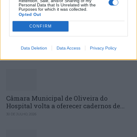
Retention, Sale, and/or Sharing of my
Personal Data that Is Unrelated with the
Purposes for which it was collected.
Opted Out
CONFIRM
Município de Góis entrega Kits
Comunitários às famílias no âmbito do...
Data Deletion
Data Access
Privacy Policy
30 DE JULHO, 2026
Câmara Municipal de Oliveira do
Hospital volta a oferecer cadernos de...
30 DE JULHO, 2026