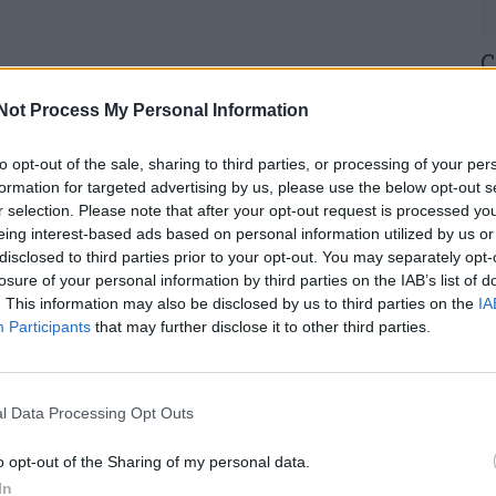
C
H
Not Process My Personal Information
o
30
to opt-out of the sale, sharing to third parties, or processing of your per
formation for targeted advertising by us, please use the below opt-out s
r selection. Please note that after your opt-out request is processed y
eing interest-based ads based on personal information utilized by us or
disclosed to third parties prior to your opt-out. You may separately opt-
losure of your personal information by third parties on the IAB’s list of
U
. This information may also be disclosed by us to third parties on the
IA
Participants
that may further disclose it to other third parties.
M
30
l Data Processing Opt Outs
o opt-out of the Sharing of my personal data.
In