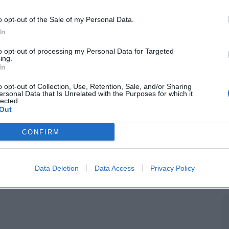
M
o opt-out of the Sale of my Personal Data.
C
In
â
to opt-out of processing my Personal Data for Targeted
30
ing.
In
o opt-out of Collection, Use, Retention, Sale, and/or Sharing
ersonal Data that Is Unrelated with the Purposes for which it
lected.
Out
C
CONFIRM
d
c
Data Deletion
Data Access
Privacy Policy
30