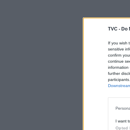
TVC -
Do 
If you wish 
sensitive in
confirm you
continue se
information 
further disc
participants
Downstream 
Persona
I want t
Opted 