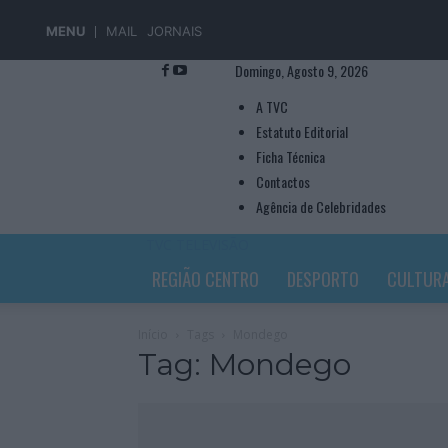
MENU
MAIL
JORNAIS
Domingo, Agosto 9, 2026
A TVC
Estatuto Editorial
Ficha Técnica
Contactos
Agência de Celebridades
TVC TELEVISÃO
REGIÃO CENTRO
DESPORTO
CULTUR
Início
Tags
Mondego
Tag: Mondego