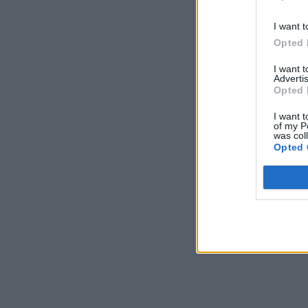
I want t
Opted 
I want 
Advertis
Opted 
I want t
of my P
was col
Opted 