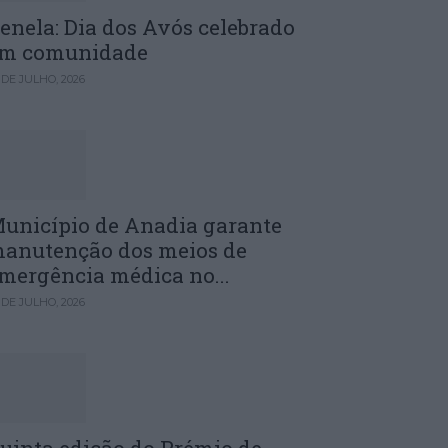
enela: Dia dos Avós celebrado
m comunidade
 DE JULHO, 2026
unicípio de Anadia garante
anutenção dos meios de
mergência médica no...
 DE JULHO, 2026