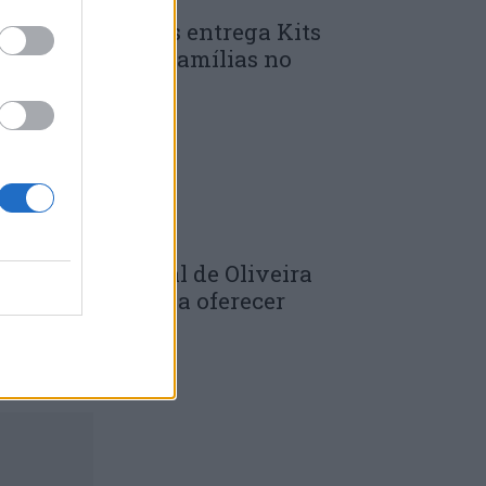
unicípio de Góis entrega Kits
omunitários às famílias no
mbito do...
 DE JULHO, 2026
âmara Municipal de Oliveira
o Hospital volta a oferecer
adernos de...
 DE JULHO, 2026