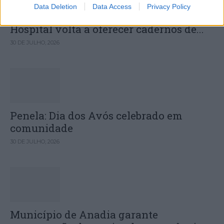
Data Deletion
Data Access
Privacy Policy
Câmara Municipal de Oliveira do
Hospital volta a oferecer cadernos de...
30 DE JULHO, 2026
Penela: Dia dos Avós celebrado em
comunidade
30 DE JULHO, 2026
Município de Anadia garante