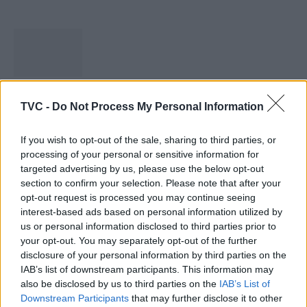
Capacita Jovem de Poiares aproxima
TVC -
Do Not Process My Personal Information
jovens ao mundo do trabalho
31 DE JULHO, 2026
If you wish to opt-out of the sale, sharing to third parties, or
processing of your personal or sensitive information for
targeted advertising by us, please use the below opt-out
section to confirm your selection. Please note that after your
opt-out request is processed you may continue seeing
interest-based ads based on personal information utilized by
Colheita de sangue regressa ao Hospital
us or personal information disclosed to third parties prior to
your opt-out. You may separately opt-out of the further
Sousa Martins durante o mês...
disclosure of your personal information by third parties on the
30 DE JULHO, 2026
IAB’s list of downstream participants. This information may
also be disclosed by us to third parties on the
IAB’s List of
Downstream Participants
that may further disclose it to other