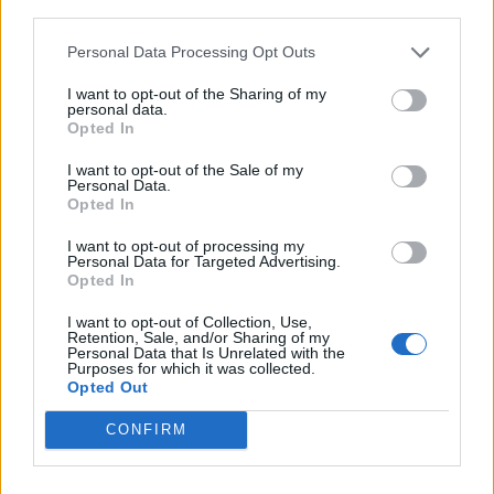
third parties.
Personal Data Processing Opt Outs
ULS da Guarda assinala o Dia Mundial
I want to opt-out of the Sharing of my
personal data.
do Cancro do Pulmão...
Opted In
30 DE JULHO, 2026
I want to opt-out of the Sale of my
Personal Data.
Opted In
I want to opt-out of processing my
Personal Data for Targeted Advertising.
Opted In
Município de Góis entrega Kits
I want to opt-out of Collection, Use,
Comunitários às famílias no âmbito do...
Retention, Sale, and/or Sharing of my
Personal Data that Is Unrelated with the
Purposes for which it was collected.
30 DE JULHO, 2026
Opted Out
CONFIRM