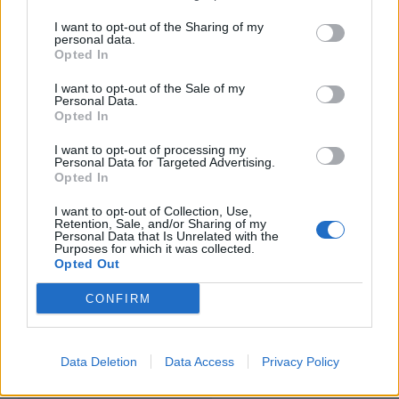
Cristiana Paiva é a nova
Tradicional Mercado de
Presidente dos Jovens
Natal anima Mercado
I want to opt-out of the Sharing of my
personal data.
Autarcas de Poiares
Municipal de Tábua
Opted In
I want to opt-out of the Sale of my
Personal Data.
Opted In
ARTIGOS RELACIONADOS
MAIS DO AUTOR
I want to opt-out of processing my
Personal Data for Targeted Advertising.
Opted In
I want to opt-out of Collection, Use,
Retention, Sale, and/or Sharing of my
Personal Data that Is Unrelated with the
Purposes for which it was collected.
Opted Out
CONFIRM
Capacita Jovem de Poiares aproxima
jovens ao mundo do trabalho
Data Deletion
Data Access
Privacy Policy