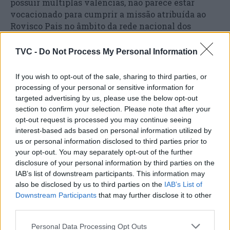
possuir múltiplas valências, não parece estar
vocacionado para cumprir a missão atribuída ao
Rovisco Pais no âmbito da rede nacional dos
Centros de Medicina Física e Reabilitação”. Por
isso, considera que “não faz sentido a
TVC -
Do Not Process My Personal Information
desvalorização do estatuto e perda da sua
autonomia clínica, administrativa e financeira, e
If you wish to opt-out of the sale, sharing to third parties, or
muito especialmente se isso for feito à margem de
processing of your personal or sensitive information for
uma restruturação geral da rede nacional dos
targeted advertising by us, please use the below opt-out
Centros de Medicina Física e Reabilitação”.
section to confirm your selection. Please note that after your
opt-out request is processed you may continue seeing
interest-based ads based on personal information utilized by
us or personal information disclosed to third parties prior to
your opt-out. You may separately opt-out of the further
disclosure of your personal information by third parties on the
IAB’s list of downstream participants. This information may
also be disclosed by us to third parties on the
IAB’s List of
Downstream Participants
that may further disclose it to other
third parties.
Artigo anterior
Próximo artigo
Personal Data Processing Opt Outs