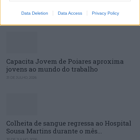
Sinfónica da ARMAB pelo 1º lugar...
Data Deletion
Data Access
Privacy Policy
31 DE JULHO, 2026
Capacita Jovem de Poiares aproxima
jovens ao mundo do trabalho
31 DE JULHO, 2026
Colheita de sangue regressa ao Hospital
Sousa Martins durante o mês...
30 DE JULHO, 2026