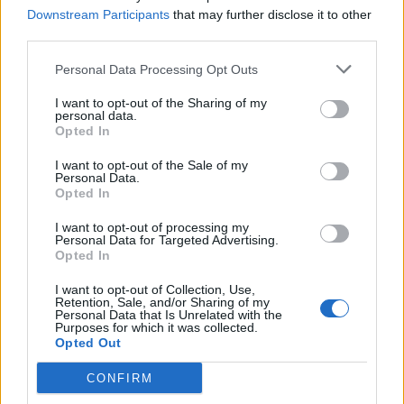
Downstream Participants
that may further disclose it to other
third parties.
Personal Data Processing Opt Outs
I want to opt-out of the Sharing of my
personal data.
Opted In
Pelotão Sub-23 disputa Volta a
I want to opt-out of the Sale of my
Personal Data.
Portugal do Futuro a partir de quinta-
Opted In
feira
I want to opt-out of processing my
Personal Data for Targeted Advertising.
Opted In
DESTAQUES
I want to opt-out of Collection, Use,
Retention, Sale, and/or Sharing of my
Personal Data that Is Unrelated with the
Purposes for which it was collected.
Opted Out
CONFIRM
Deputados do PSD saúdam Banda