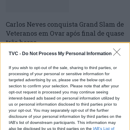
Carlos Neves conquista Grand Slam de
Veteranos em Ovar após final de quase
três horas
TVC -
Do Not Process My Personal Information
If you wish to opt-out of the sale, sharing to third parties, or
processing of your personal or sensitive information for
targeted advertising by us, please use the below opt-out
section to confirm your selection. Please note that after your
opt-out request is processed you may continue seeing
interest-based ads based on personal information utilized by
us or personal information disclosed to third parties prior to
Petição para repetir a final do Mundial
your opt-out. You may separately opt-out of the further
já reúne mais de 80 mil assinaturas
disclosure of your personal information by third parties on the
IAB’s list of downstream participants. This information may
also be disclosed by us to third parties on the
IAB’s List of