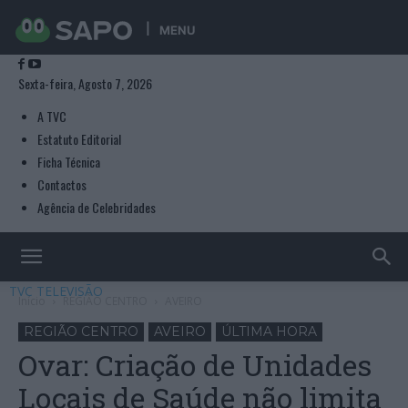
MENU
Sexta-feira, Agosto 7, 2026
A TVC
Estatuto Editorial
Ficha Técnica
Contactos
Agência de Celebridades
TVC TELEVISÃO
Início
REGIÃO CENTRO
AVEIRO
REGIÃO CENTRO
AVEIRO
ÚLTIMA HORA
Ovar: Criação de Unidades
Locais de Saúde não limita