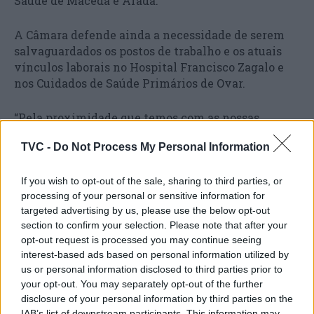
Saúde de Maceda e Arada.
A Câmara defende ainda a necessidade de serem
salvaguardados os postos de trabalho e os atuais
vínculos laborais no Hospital Francisco Zagalo e
nos Cuidados de Saúde Primários de Ovar.
“Pela proximidade que temos com as nossas
gentes, sabemos bem que elas querem ser
TVC -
Do Not Process My Personal Information
referenciadas para o local mais próximo, e não para
o local que mais convém ao Ministério da Saúde”,
afirmou o presidente da Câmara de Ovar, citado na
If you wish to opt-out of the sale, sharing to third parties, or
processing of your personal or sensitive information for
mesma nota.
targeted advertising by us, please use the below opt-out
section to confirm your selection. Please note that after your
“Sabemos que anseiam pelo Serviço de Urgência
opt-out request is processed you may continue seeing
no Hospital de Ovar e que querem todos os Polos de
interest-based ads based on personal information utilized by
Saúde a funcionar em pleno”, acrescentou.
us or personal information disclosed to third parties prior to
your opt-out. You may separately opt-out of the further
disclosure of your personal information by third parties on the
IAB’s list of downstream participants. This information may