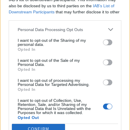
also be disclosed by us to third parties on the
IAB’s List of
Downstream Participants
that may further disclose it to other
third parties.
Personal Data Processing Opt Outs
I want to opt-out of the Sharing of my
Artigo anterior
Próximo artigo
personal data.
Opted In
Oficiais de Justiça pedem
IPO de Coimbra quer
reunião do Conselho de
continuar a ser uma
I want to opt-out of the Sale of my
Estado
referência nacional aos 60
Personal Data.
anos
Opted In
I want to opt-out of processing my
Personal Data for Targeted Advertising.
Opted In
ARTIGOS RELACIONADOS
MAIS DO AUTOR
I want to opt-out of Collection, Use,
Retention, Sale, and/or Sharing of my
Personal Data that Is Unrelated with the
Purposes for which it was collected.
Opted Out
CONFIRM