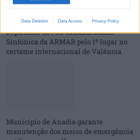
Data Deletion
Data Access
Privacy Policy
Deputados do PSD saúdam Banda
Sinfónica da ARMAB pelo 1º lugar no
certame internacional de Valência
Município de Anadia garante
manutenção dos meios de emergência