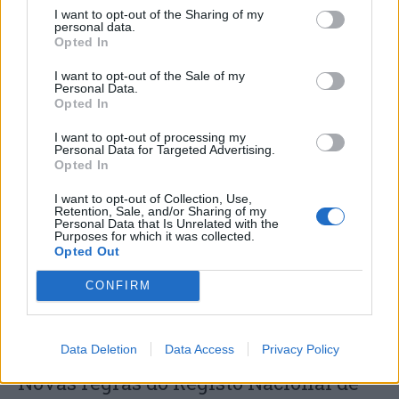
I want to opt-out of the Sharing of my
personal data.
Opted In
I want to opt-out of the Sale of my
Personal Data.
Opted In
ASAE deteta infrações em fiscalização
I want to opt-out of processing my
a estações de comboios e terminais de
Personal Data for Targeted Advertising.
Opted In
expressos
I want to opt-out of Collection, Use,
Retention, Sale, and/or Sharing of my
Personal Data that Is Unrelated with the
Purposes for which it was collected.
Opted Out
CONFIRM
Data Deletion
Data Access
Privacy Policy
Novas regras do Registo Nacional de