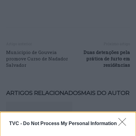
Artigo anterior
Próximo artigo
Município de Gouveia
Duas detenções pela
promove Curso de Nadador
prática de furto em
Salvador
residências
ARTIGOS RELACIONADOS
MAIS DO AUTOR
TVC -
Do Not Process My Personal Information