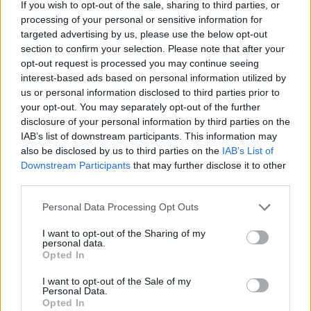
If you wish to opt-out of the sale, sharing to third parties, or
processing of your personal or sensitive information for
targeted advertising by us, please use the below opt-out
section to confirm your selection. Please note that after your
Bárbara Bandeira inaugura os
opt-out request is processed you may continue seeing
concertos da Feira do Ano 2026 em
interest-based ads based on personal information utilized by
us or personal information disclosed to third parties prior to
Montemor-o-Velho
your opt-out. You may separately opt-out of the further
disclosure of your personal information by third parties on the
IAB’s list of downstream participants. This information may
also be disclosed by us to third parties on the
IAB’s List of
Downstream Participants
that may further disclose it to other
third parties.
Personal Data Processing Opt Outs
I want to opt-out of the Sharing of my
personal data.
Anadia: 3ª fase da Campanha
Opted In
“Primavera & Verão 2026”
I want to opt-out of the Sale of my
Personal Data.
Opted In