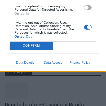
I want to opt-out of processing my
Personal Data for Targeted Advertising.
Opted In
I want to opt-out of Collection, Use,
Retention, Sale, and/or Sharing of my
Personal Data that Is Unrelated with the
Purposes for which it was collected.
Opted Out
Vila Nova de Poiares: IX Noite de Gil
CONFIRM
Vicente lota Centro Cultural de
Poiares apesar da chuva
Data Deletion
Data Access
Privacy Policy
DESTAQUES
Deputados do PSD saúdam Banda