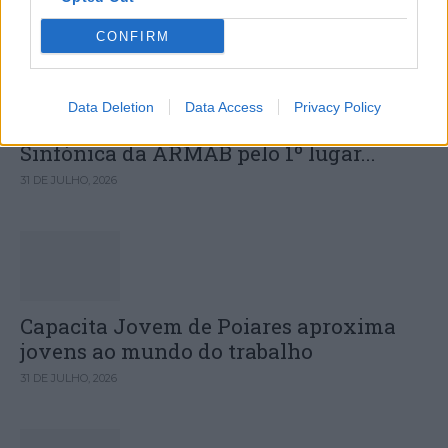
CONFIRM
Data Deletion
Data Access
Privacy Policy
Deputados do PSD saúdam Banda
Sinfónica da ARMAB pelo 1º lugar...
31 DE JULHO, 2026
Capacita Jovem de Poiares aproxima
jovens ao mundo do trabalho
31 DE JULHO, 2026