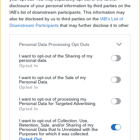
Município de Góis entrega Kits
disclosure of your personal information by third parties on the
IAB’s list of downstream participants. This information may
Comunitários às famílias no âmbito
also be disclosed by us to third parties on the
IAB’s List of
do projeto “Acolher em Comunidade”
Downstream Participants
that may further disclose it to other
third parties.
Personal Data Processing Opt Outs
I want to opt-out of the Sharing of my
personal data.
Opted In
I want to opt-out of the Sale of my
Personal Data.
Opted In
Câmara Municipal de Oliveira do
I want to opt-out of processing my
Personal Data for Targeted Advertising.
Hospital volta a oferecer cadernos de
Opted In
exercícios aos alunos do 1ª Ciclo
I want to opt-out of Collection, Use,
Retention, Sale, and/or Sharing of my
Personal Data that Is Unrelated with the
Purposes for which it was collected.
DESTAQUES
Opted Out