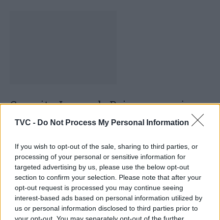
Capacita Jovem de Poiares aproxima
jovens ao mundo do trabalho
TVC -
Do Not Process My Personal Information
If you wish to opt-out of the sale, sharing to third parties, or
processing of your personal or sensitive information for
targeted advertising by us, please use the below opt-out
section to confirm your selection. Please note that after your
opt-out request is processed you may continue seeing
interest-based ads based on personal information utilized by
us or personal information disclosed to third parties prior to
your opt-out. You may separately opt-out of the further