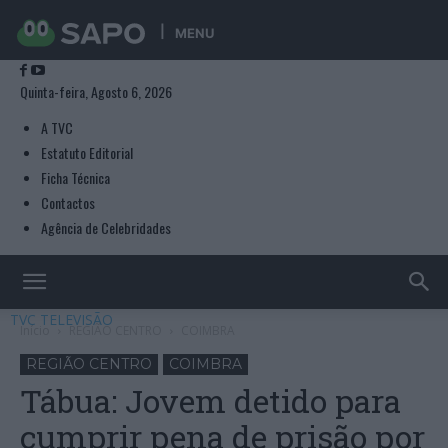
MENU
Quinta-feira, Agosto 6, 2026
A TVC
Estatuto Editorial
Ficha Técnica
Contactos
Agência de Celebridades
TVC TELEVISÃO
Início
REGIÃO CENTRO
COIMBRA
REGIÃO CENTRO
COIMBRA
Tábua: Jovem detido para
cumprir pena de prisão por