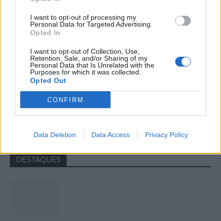
I want to opt-out of processing my
Personal Data for Targeted Advertising.
Opted In
I want to opt-out of Collection, Use,
Retention, Sale, and/or Sharing of my
Personal Data that Is Unrelated with the
Purposes for which it was collected.
Opted Out
Câmara Municipal de Oliveira do
CONFIRM
Hospital volta a oferecer cadernos de
exercícios aos alunos do 1ª Ciclo
Data Deletion
Data Access
Privacy Policy
DESTAQUES