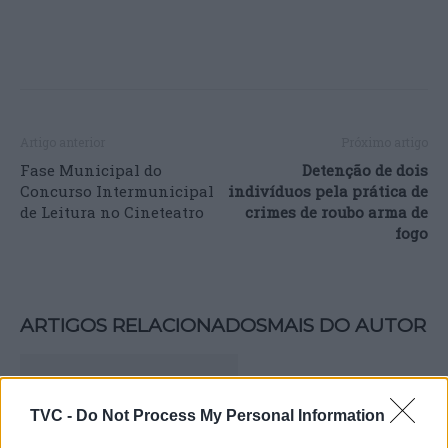
Artigo anterior
Próximo artigo
Fase Municipal do
Detenção de dois
Concurso Intermunicipal
indivíduos pela prática de
de Leitura no Cineteatro
crimes de roubo arma de
fogo
ARTIGOS RELACIONADOS
MAIS DO AUTOR
TVC -
Do Not Process My Personal Information