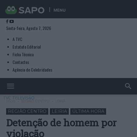
MENU
Sexta-feira, Agosto 7, 2026
A TVC
Estatuto Editorial
Ficha Técnica
Contactos
Agência de Celebridades
TVC TELEVISÃO
Início
REGIÃO CENTRO
LEIRIA
REGIÃO CENTRO
LEIRIA
ÚLTIMA HORA
Detenção de homem por
violação