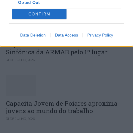
Opted Out
DESTAQUES
CONFIRM
Data Deletion
Data Access
Privacy Policy
Deputados do PSD saúdam Banda
Sinfónica da ARMAB pelo 1º lugar...
31 DE JULHO, 2026
Capacita Jovem de Poiares aproxima
jovens ao mundo do trabalho
31 DE JULHO, 2026