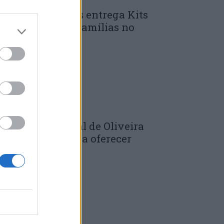
unicípio de Góis entrega Kits
omunitários às famílias no
mbito do...
 DE JULHO, 2026
âmara Municipal de Oliveira
o Hospital volta a oferecer
adernos de...
 DE JULHO, 2026