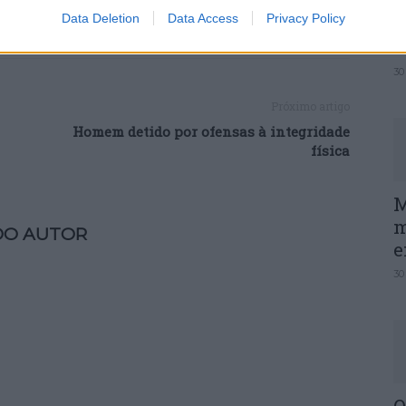
Data Deletion
Data Access
Privacy Policy
P
e
30
Próximo artigo
Homem detido por ofensas à integridade
física
M
m
DO AUTOR
e
30