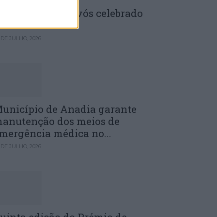
enela: Dia dos Avós celebrado
m comunidade
 DE JULHO, 2026
unicípio de Anadia garante
anutenção dos meios de
mergência médica no...
 DE JULHO, 2026