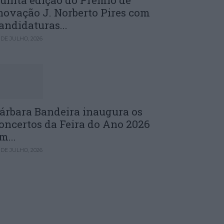
uinta edição do Prémio de
novação J. Norberto Pires com
andidaturas...
 DE JULHO, 2026
árbara Bandeira inaugura os
oncertos da Feira do Ano 2026
m...
 DE JULHO, 2026