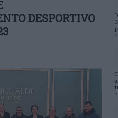
E
NTO DESPORTIVO
D
B
23
p
31
C
a
t
31