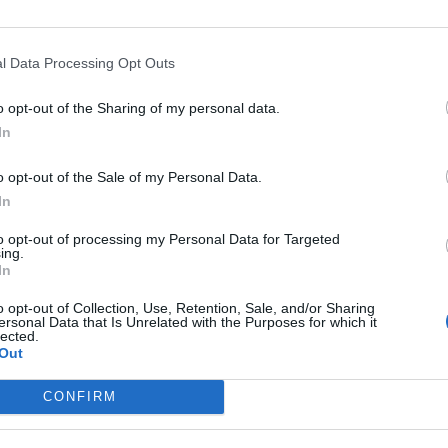
ica desportiva nas modalidades de Futebol,
M
 Snooker, Squash, Xadrez, Ténis de Mesa e Pesca
C
e na cerimónia o vice-presidente da autarquia,
l Data Processing Opt Outs
â
la o Pelouro do Desporto.
30
o opt-out of the Sharing of my personal data.
vo destes contratos-programa é proporcionar às
In
de uma atividade desportiva equilibrada e
para ano cada vez mais próximo das receitas
o opt-out of the Sale of my Personal Data.
ssivamente a sua dependência da Câmara
In
to opt-out of processing my Personal Data for Targeted
C
ing.
rograma com dez clubes/associações:
Grupo
In
d
ndré, Gigantes Sport Mangualde, Os Ciências
c
o opt-out of Collection, Use, Retention, Sale, and/or Sharing
les Beira Dão Clube, Moimenta do Dão FC,
ersonal Data that Is Unrelated with the Purposes for which it
30
lected.
gualde e Centro Bujutsu Mangualde.
Out
CONFIRM