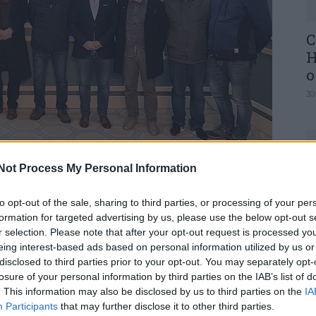
C
H
o
30
Not Process My Personal Information
argar a prática desportiva nas modalidades de
o, Damas, Snooker, Squash, Xadrez, Ténis de Mesa
U
to opt-out of the sale, sharing to third parties, or processing of your per
M
formation for targeted advertising by us, please use the below opt-out s
r selection. Please note that after your opt-out request is processed y
30
Mangualde, Marco Almeida, assinou ontem, dia
eing interest-based ads based on personal information utilized by us or
de Desenvolvimento Desportivo para o ano de
disclosed to third parties prior to your opt-out. You may separately opt-
 diversos clubes/associações do concelho.
losure of your personal information by third parties on the IAB’s list of
. This information may also be disclosed by us to third parties on the
IA
Participants
that may further disclose it to other third parties.
 global de cerca de 200 mil euros, visam