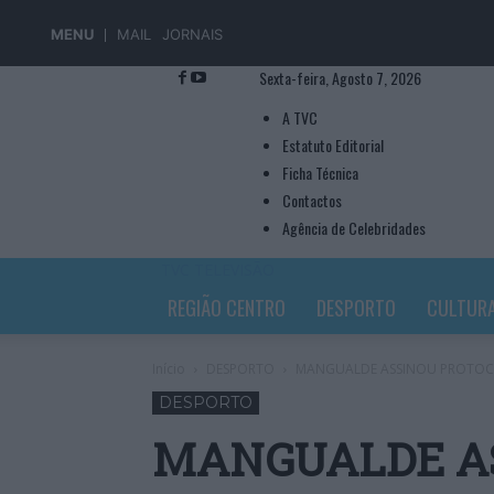
MENU
MAIL
JORNAIS
Sexta-feira, Agosto 7, 2026
A TVC
Estatuto Editorial
Ficha Técnica
Contactos
Agência de Celebridades
TVC TELEVISÃO
REGIÃO CENTRO
DESPORTO
CULTUR
Início
DESPORTO
MANGUALDE ASSINOU PROTOCO
DESPORTO
MANGUALDE A