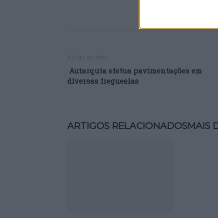
Artigo anterior
Autarquia efetua pavimentações em
diversas freguesias
ARTIGOS RELACIONADOS
MAIS 