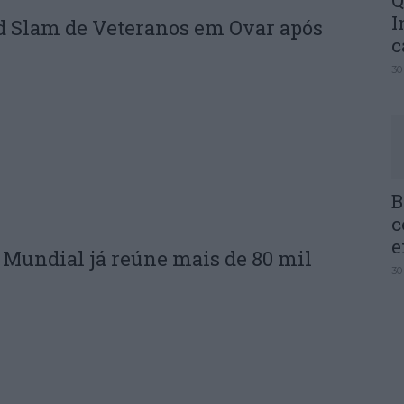
Q
I
d Slam de Veteranos em Ovar após
c
30
B
c
e
do Mundial já reúne mais de 80 mil
30