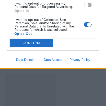
I want to opt-out of processing my
Personal Data for Targeted Advertising.
Opted In
I want to opt-out of Collection, Use,
Retention, Sale, and/or Sharing of my
Personal Data that Is Unrelated with the
Artigo anterior
Próximo artigo
Purposes for which it was collected.
Opted Out
Ricardo Santos é o novo
Campeonato de Carrinhos
vereador do município da
de Rolamentos arranca em
CONFIRM
Mealhada
fevereiro em Pedrógão
Data Deletion
Data Access
Privacy Policy
ARTIGOS RELACIONADOS
MAIS DO AUTOR