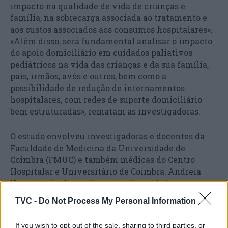
impacto na qualidade de vida de crianças e
família, na sobrecarga associada ao tratamento e
aos custos associados aos consumos hospitalares».
«Além disso, será fundamental analisar o impacto
do apoio domiciliário em cuidados paliativos
pediátricos na vida das crianças e da sua família,
pais, irmãos, avós e outros, bem como a
possibilidade de redução de internamentos
hospitalares, com redes de suporte domiciliário
bem estruturadas», rematam as investigadoras.
O estudo envolveu investigadoras e docentes da
Faculdade de Medicina da Universidade de
Coimbra (FMUC) e também médicas do Centro
Hospitalar e Universitário de Coimbra: Andreia
Nogueira (pediatra da equipa de cuidados
paliativos pediátricos do CHUC), Bárbara Gomes
TVC -
Do Not Process My Personal Information
(investigadora da FMUC), Cândida Cancelinha
(coordenadora do estudo, docente da FMUC e
If you wish to opt-out of the sale, sharing to third parties, or