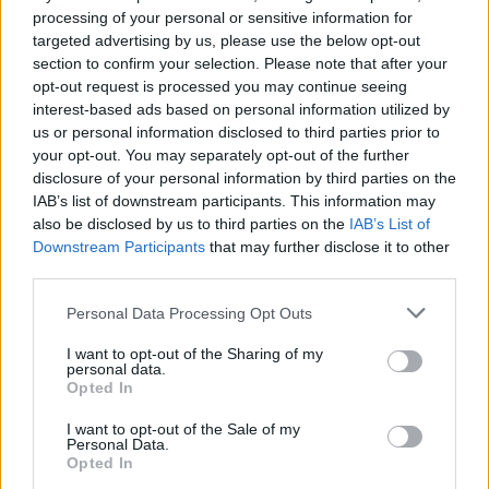
médica coordenadora da equipa de cuidados
processing of your personal or sensitive information for
paliativos pediátricos do CHUC), Diana Correia
targeted advertising by us, please use the below opt-out
(aluna da FMUC) e Marisa Loureiro (investigadora
section to confirm your selection. Please note that after your
da FMUC).
opt-out request is processed you may continue seeing
interest-based ads based on personal information utilized by
O artigo científico “The needs of children
us or personal information disclosed to third parties prior to
receiving end of life care and the impact of a
your opt-out. You may separately opt-out of the further
disclosure of your personal information by third parties on the
paediatric palliative care team: a retrospective
IAB’s list of downstream participants. This information may
cohort study” encontra-se publicado no
European
also be disclosed by us to third parties on the
IAB’s List of
Journal of Pediatric
, e está disponível em
Downstream Participants
that may further disclose it to other
https://pubmed.ncbi.nlm.nih.gov/36445514/
. Este é
third parties.
o mais recente resultado do Grupo de Investigação
em Cuidados Paliativos, Fim de Vida e Luto do
Personal Data Processing Opt Outs
Coimbra Institute for Clinical and Biomedical
I want to opt-out of the Sharing of my
Research (iCBR) da FMUC:
personal data.
www.uc.pt/en/fmuc/icbr/researchlines/palliative
.
Opted In
I want to opt-out of the Sale of my
Personal Data.
Opted In