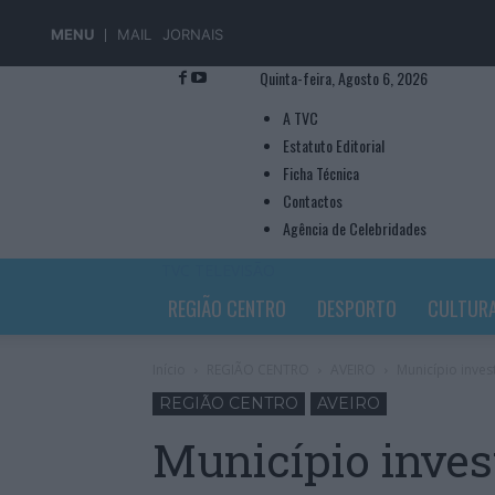
MENU
MAIL
JORNAIS
Quinta-feira, Agosto 6, 2026
A TVC
Estatuto Editorial
Ficha Técnica
Contactos
Agência de Celebridades
TVC TELEVISÃO
REGIÃO CENTRO
DESPORTO
CULTUR
Início
REGIÃO CENTRO
AVEIRO
Município inves
REGIÃO CENTRO
AVEIRO
Município inves