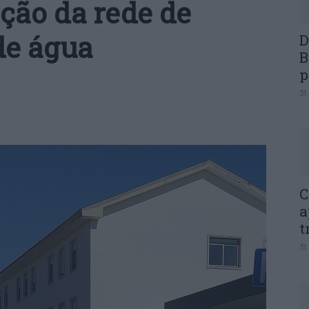
ção da rede de
de água
D
B
p
31
C
a
t
31