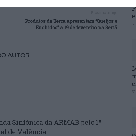
P
Próximo artigo
e
Produtos da Terra apresentam “Queijos e
30
Enchidos” a 19 de fevereiro na Sertã
DO AUTOR
M
m
e
30
nda Sinfónica da ARMAB pelo 1º
al de Valência