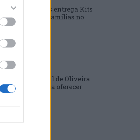
unicípio de Góis entrega Kits
omunitários às famílias no
mbito do...
 DE JULHO, 2026
âmara Municipal de Oliveira
o Hospital volta a oferecer
adernos de...
 DE JULHO, 2026