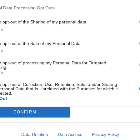
M
l Data Processing Opt Outs
ção da rede encontra-se a decorrer na Rua da
C
 Castro), seguindo-se os trabalhos na Rua do
o opt-out of the Sharing of my personal data.
â
 na Zona Industrial de Amoreira da Gândara, que
In
apenas a pavimentação, prende-se com o reforço
30
 esforço que a autarquia tem levado a efeito
o opt-out of the Sale of my Personal Data.
triais, ao nível das exigências das redes de
In
to opt-out of processing my Personal Data for Targeted
ing.
ias, uma vez que, por um lado, as condutas
In
as, apresentando roturas, e por outro, existe a
C
o opt-out of Collection, Use, Retention, Sale, and/or Sharing
d
ersonal Data that Is Unrelated with the Purposes for which it
c
lected.
Out
30
CONFIRM
Data Deletion
Data Access
Privacy Policy