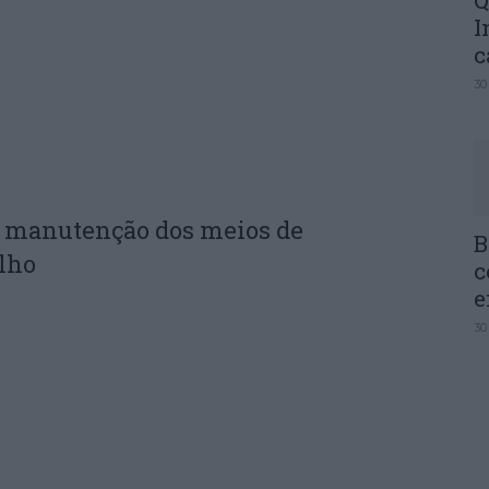
Q
I
c
30
e manutenção dos meios de
B
lho
c
e
30