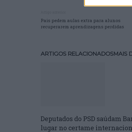
Artigo anterior
Pais pedem aulas extra para alunos
recuperarem aprendizagens perdidas
ARTIGOS RELACIONADOS
MAIS 
Deputados do PSD saúdam Ba
lugar no certame internacion