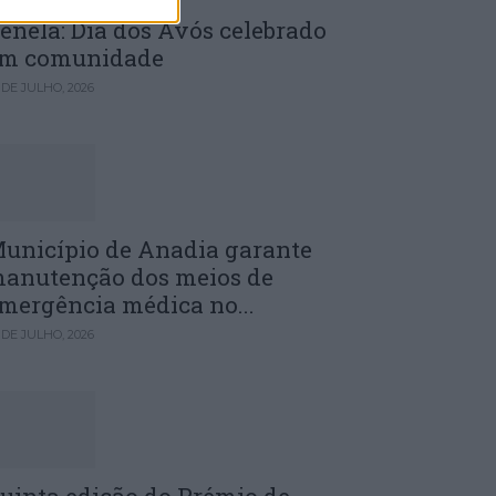
enela: Dia dos Avós celebrado
m comunidade
 DE JULHO, 2026
unicípio de Anadia garante
anutenção dos meios de
mergência médica no...
 DE JULHO, 2026