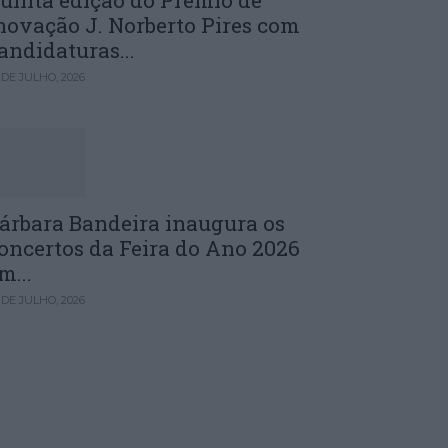
uinta edição do Prémio de
novação J. Norberto Pires com
andidaturas...
 DE JULHO, 2026
árbara Bandeira inaugura os
oncertos da Feira do Ano 2026
m...
 DE JULHO, 2026