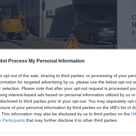
C
H
o
30
Not Process My Personal Information
to opt-out of the sale, sharing to third parties, or processing of your per
formation for targeted advertising by us, please use the below opt-out s
U
r selection. Please note that after your opt-out request is processed y
M
eing interest-based ads based on personal information utilized by us or
30
disclosed to third parties prior to your opt-out. You may separately opt-
eabilitação da rede de abastecimento de água no
losure of your personal information by third parties on the IAB’s list of
 realizar um investimento de cerca de 100 mil
. This information may also be disclosed by us to third parties on the
IA
e água em três locais do concelho, Anadia,
Participants
that may further disclose it to other third parties.
a da Gândara, numa extensão total de 1575