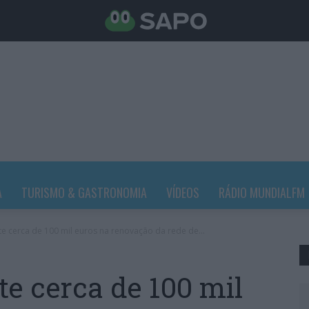
A
TURISMO & GASTRONOMIA
VÍDEOS
RÁDIO MUNDIALFM
te cerca de 100 mil euros na renovação da rede de...
te cerca de 100 mil