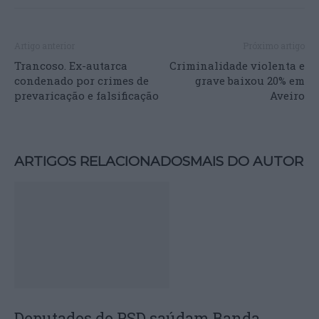
Artigo anterior
Próximo artigo
Trancoso. Ex-autarca
Criminalidade violenta e
condenado por crimes de
grave baixou 20% em
prevaricação e falsificação
Aveiro
ARTIGOS RELACIONADOS
MAIS DO AUTOR
Deputados do PSD saúdam Banda