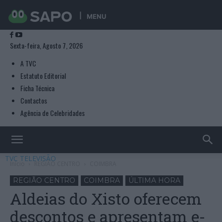
MENU
Sexta-feira, Agosto 7, 2026
A TVC
Estatuto Editorial
Ficha Técnica
Contactos
Agência de Celebridades
TVC TELEVISÃO
Início
REGIÃO CENTRO
COIMBRA
REGIÃO CENTRO
COIMBRA
ÚLTIMA HORA
Aldeias do Xisto oferecem
descontos e apresentam e-