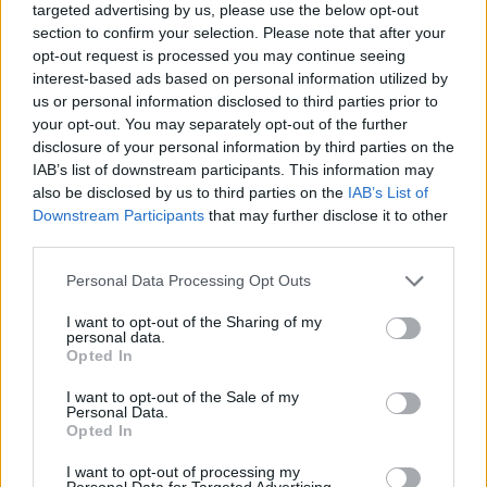
targeted advertising by us, please use the below opt-out
de Mosteiro, Pedrogão Grande, e Aigra Nova, Góis. É
section to confirm your selection. Please note that after your
também, aqui que o AigraCultura, lhe dá a
opt-out request is processed you may continue seeing
conhecer as tradições e o modo de vida da serra da
interest-based ads based on personal information utilized by
Lousã. Falando em tradições, não pode perder o
us or personal information disclosed to third parties prior to
Circuito Aldeias do Xisto em Carrinhos de
your opt-out. You may separately opt-out of the further
Rolamentos que agita as estradas das Aldeias do
disclosure of your personal information by third parties on the
Xisto durante os meses de novembro e dezembro.
IAB’s list of downstream participants. This information may
Antes, em junho, o Raiz d’Aldeia instala-se em
also be disclosed by us to third parties on the
IAB’s List of
Janeiro de Cima, no Fundão, colocando a dança, a
Downstream Participants
that may further disclose it to other
música e o convívio intergeracional no centro das
third parties.
atenções. Agendado está também Cross João
Personal Data Processing Opt Outs
Brandão, o BTT Tábua, o Benfeita Trail e o Xinema
na Benfeita. Ao longo do ano, na Cerdeira, Lousã,
I want to opt-out of the Sharing of my
tem ainda à sua espera vários cursos e workshops.
personal data.
Opted In
Não faltarão motivos para nos visitar. Não faltarão
motivos para nos visitar. Acompanhe todo o nosso
I want to opt-out of the Sale of my
calendário em aldeiasdoxisto.pt/agenda/.
Personal Data.
Opted In
Aproveite a Campanha Primavera e comece já a
I want to opt-out of processing my
Personal Data for Targeted Advertising.