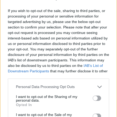
“Altere os procedimentos, coloque as verbas
europeias à disposição dos agricultores”, desafiou
If you wish to opt-out of the sale, sharing to third parties, or
Luis Mira no protesto em que o setor voltou a
processing of your personal or sensitive information for
criticar o facto de 1.300 milhões de euros do último
targeted advertising by us, please use the below opt-out
quadro de apoio terem ficado por executar, entre
section to confirm your selection. Please note that after your
outras criticas à transferência de competências
opt-out request is processed you may continue seeing
das direções regionais de agricultura (DRA) para as
interest-based ads based on personal information utilized by
Comissões de Coordenação e Desenvolvimento
us or personal information disclosed to third parties prior to
Regional (CCDR), e o chumbo de projetos no âmbito
your opt-out. You may separately opt-out of the further
do Plano de Recuperação e Resiliência (PRR).
disclosure of your personal information by third parties on the
IAB’s list of downstream participants. This information may
also be disclosed by us to third parties on the
IAB’s List of
Os protestos dos agricultores vão voltar a fazer-se
Downstream Participants
that may further disclose it to other
ouvir, no dia 09, em Beja, e, no dia 24, em Elvas,
third parties.
informou o Luis Mira, acrescentado que, além de
manifestações, estão previstas outras formas de
Personal Data Processing Opt Outs
luta.
I want to opt-out of the Sharing of my
personal data.
Opted In
I want to opt-out of the Sale of my