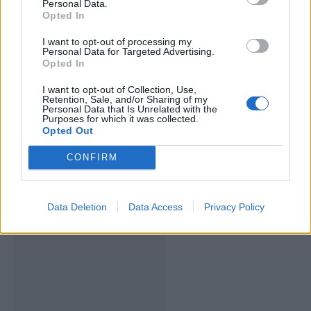
Personal Data.
Opted In
I want to opt-out of processing my
Personal Data for Targeted Advertising.
Opted In
Artigo anterior
Próximo artigo
I want to opt-out of Collection, Use,
Retention, Sale, and/or Sharing of my
Roubam máquina e mais
Idanha-a-Nova: Presidente
Personal Data that Is Unrelated with the
de 100 maços de tabaco em
da Câmara vai ser julgado
Purposes for which it was collected.
café na Figueira da Foz
por peculato
Opted Out
CONFIRM
ARTIGOS RELACIONADOS
MAIS DO AUTOR
Data Deletion
Data Access
Privacy Policy