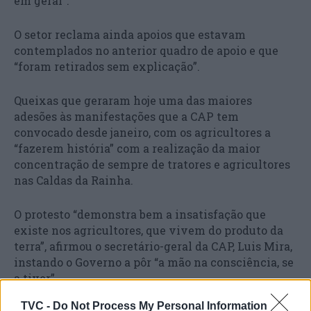
em geral”.
O setor reclama ainda apoios que estavam
contemplados no anterior quadro de apoio e que
“foram retirados sem explicação”.
Queixas que geraram hoje uma das maiores
adesões às manifestações que a CAP tem
convocado desde janeiro, com os agricultores a
“fazerem história” com a realização da maior
concentração de sempre de tratores e agricultores
nas Caldas da Rainha.
O protesto “demonstra bem a insatisfação que
existe nos agricultores, que vivem do produto da
terra”, afirmou o secretário-geral da CAP, Luis Mira,
instando o Governo a pôr “a mão na consciência, se
a tiver”.
TVC -
Do Not Process My Personal Information