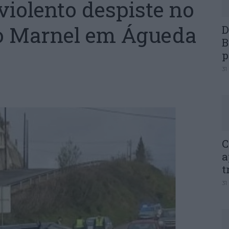
iolento despiste no
do Marnel em Águeda
D
B
p
31
C
a
t
31