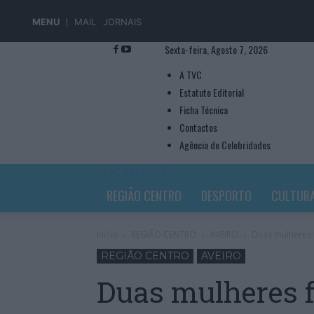
MENU
MAIL
JORNAIS
Sexta-feira, Agosto 7, 2026
A TVC
Estatuto Editorial
Ficha Técnica
Contactos
Agência de Celebridades
TVC TELEVISÃO
REGIÃO CENTRO
DESPORTO
CULTUR
Início
REGIÃO CENTRO
AVEIRO
Duas mulheres f
REGIÃO CENTRO
AVEIRO
Duas mulheres 