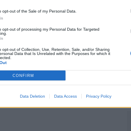
M
o opt-out of the Sale of my Personal Data.
C
In
â
to opt-out of processing my Personal Data for Targeted
30
ing.
In
o opt-out of Collection, Use, Retention, Sale, and/or Sharing
ersonal Data that Is Unrelated with the Purposes for which it
lected.
Próximo artigo
Out
Lançada a terceira edição do anuário
C
Cyclin’Portugal
CONFIRM
d
c
Data Deletion
Data Access
Privacy Policy
30
DO AUTOR