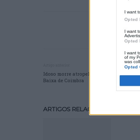
I want t
Opted 
I want 
Advertis
Opted 
I want t
of my P
was col
Artigo anterior
Opted 
Idoso morre atropelado por camião na
Baixa de Coimbra
ARTIGOS RELACIONADOS
MAIS 