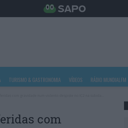
A
TURISMO & GASTRONOMIA
VÍDEOS
RÁDIO MUNDIALFM
eridas com gravidade num violento despiste no IC2 na subida...
feridas com