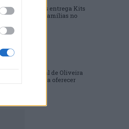
unicípio de Góis entrega Kits
omunitários às famílias no
mbito do...
 DE JULHO, 2026
âmara Municipal de Oliveira
o Hospital volta a oferecer
adernos de...
 DE JULHO, 2026