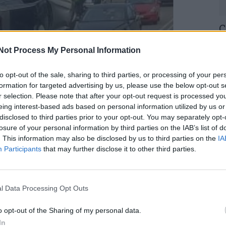
C
H
Not Process My Personal Information
o
30
to opt-out of the sale, sharing to third parties, or processing of your per
formation for targeted advertising by us, please use the below opt-out s
aves, na manhã de segunda-feira, na sequência
r selection. Please note that after your opt-out request is processed y
eing interest-based ads based on personal information utilized by us or
que seguiam, em Águeda.
disclosed to third parties prior to your opt-out. You may separately opt-
losure of your personal information by third parties on the IAB’s list of
a os bombeiros de Águeda, para um acidente
U
. This information may also be disclosed by us to third parties on the
IA
Participants
that may further disclose it to other third parties.
M
30
aves, na manhã de segunda-feira, na sequência
que seguiam, em Águeda.
l Data Processing Opt Outs
a os bombeiros de Águeda, para um acidente
o opt-out of the Sharing of my personal data.
In