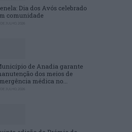
enela: Dia dos Avós celebrado
m comunidade
 DE JULHO, 2026
unicípio de Anadia garante
anutenção dos meios de
mergência médica no...
 DE JULHO, 2026