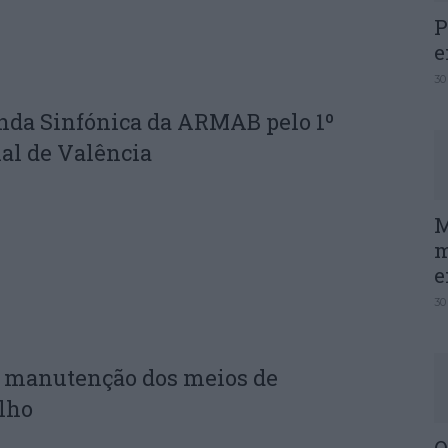
P
e
30
nda Sinfónica da ARMAB pelo 1º
al de Valência
M
m
e
30
e manutenção dos meios de
lho