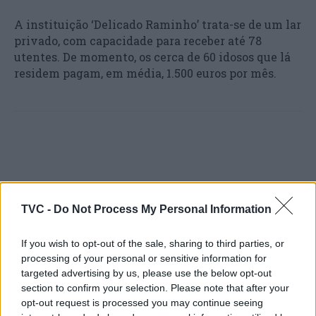
A instituição ‘Delicado Raminho’ trata-se de um lar
privado, com capacidade para receber até 78
utentes. De momento, os cerca de 60 idosos que lá
residem pagam, em média, 1.500 euros por mês.
TVC -
Do Not Process My Personal Information
Artigo anterior
Próximo artigo
If you wish to opt-out of the sale, sharing to third parties, or
ESTARREJA/PROZINCO
Coimbra. Doze detidos em
processing of your personal or sensitive information for
DOMINOU O CAMPEONATO
operação especial da GNR
targeted advertising by us, please use the below opt-out
REGIONAL DE JUVENIS,
em Oliveira do Hospital
section to confirm your selection. Please note that after your
JUNIORES E SENIORES
opt-out request is processed you may continue seeing