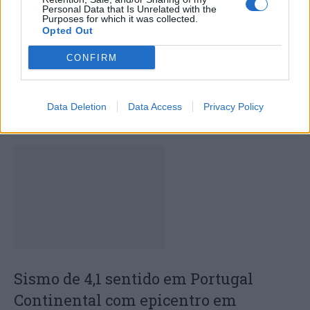
Personal Data that Is Unrelated with the
Purposes for which it was collected.
Opted Out
CONFIRM
Centro de Portugal inicia BTL 2026
com liderança reforçada e ambição
Data Deletion
Data Access
Privacy Policy
estratégica
Sismo de 4,1 sentido em Portugal
Continental com epicentro em