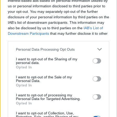
interest-based ads based on personal information utilized by
us or personal information disclosed to third parties prior to
your opt-out. You may separately opt-out of the further
ARTIGOS RELACIONADOS
MAIS DO AUTOR
disclosure of your personal information by third parties on the
IAB’s list of downstream participants. This information may
also be disclosed by us to third parties on the
IAB’s List of
Downstream Participants
that may further disclose it to other
third parties.
Personal Data Processing Opt Outs
I want to opt-out of the Sharing of my
personal data.
Opted In
Turismo Centro de Portugal estreia
I want to opt-out of the Sale of my
filme promocional “Aqui Nunca é
Personal Data.
Opted In
Demais” no Jantar Oficial da BTL 2026
I want to opt-out of processing my
Personal Data for Targeted Advertising.
Opted In
I want to opt-out of Collection, Use,
Retention, Sale, and/or Sharing of my