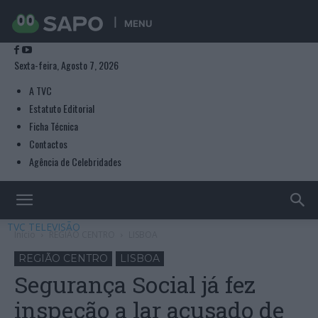
MENU
Sexta-feira, Agosto 7, 2026
A TVC
Estatuto Editorial
Ficha Técnica
Contactos
Agência de Celebridades
TVC TELEVISÃO
Início
REGIÃO CENTRO
LISBOA
REGIÃO CENTRO
LISBOA
Segurança Social já fez
inspeção a lar acusado de