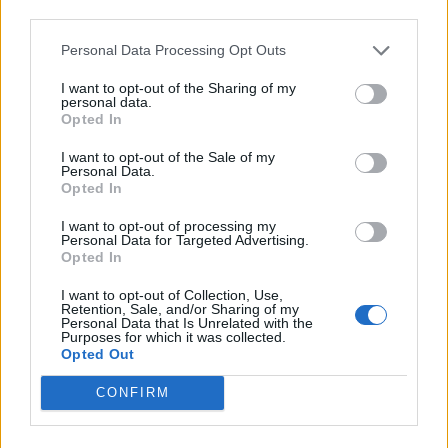
third parties.
Sinfónica da ARMAB pelo 1º lugar no
Personal Data Processing Opt Outs
certame internacional de Valência
I want to opt-out of the Sharing of my
personal data.
Opted In
I want to opt-out of the Sale of my
Personal Data.
Opted In
I want to opt-out of processing my
Personal Data for Targeted Advertising.
Opted In
Município de Anadia garante
I want to opt-out of Collection, Use,
Retention, Sale, and/or Sharing of my
manutenção dos meios de emergência
Personal Data that Is Unrelated with the
Purposes for which it was collected.
médica no concelho
Opted Out
CONFIRM