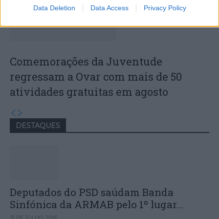
Data Deletion
Data Access
Privacy Policy
Comemorações da Juventude
regressam a Ovar com mais de 50
atividades gratuitas em agosto
DESTAQUES
Deputados do PSD saúdam Banda
Sinfónica da ARMAB pelo 1º lugar...
31 DE JULHO, 2026