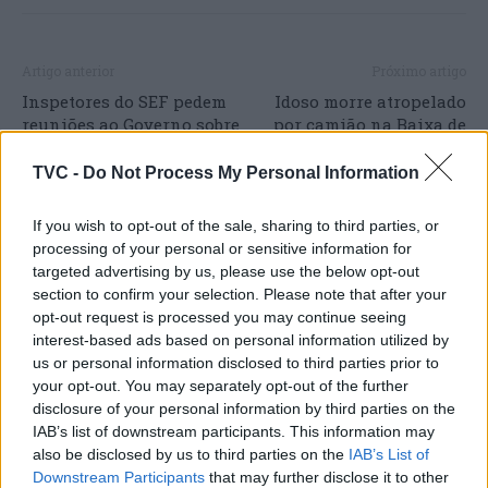
Artigo anterior
Próximo artigo
Inspetores do SEF pedem
Idoso morre atropelado
reuniões ao Governo sobre
por camião na Baixa de
“processo de extinção”
Coimbra
TVC -
Do Not Process My Personal Information
If you wish to opt-out of the sale, sharing to third parties, or
ARTIGOS RELACIONADOS
MAIS DO AUTOR
processing of your personal or sensitive information for
targeted advertising by us, please use the below opt-out
section to confirm your selection. Please note that after your
opt-out request is processed you may continue seeing
interest-based ads based on personal information utilized by
us or personal information disclosed to third parties prior to
your opt-out. You may separately opt-out of the further
disclosure of your personal information by third parties on the
IAB’s list of downstream participants. This information may
also be disclosed by us to third parties on the
IAB’s List of
Downstream Participants
that may further disclose it to other
Deputados do PSD saúdam Banda