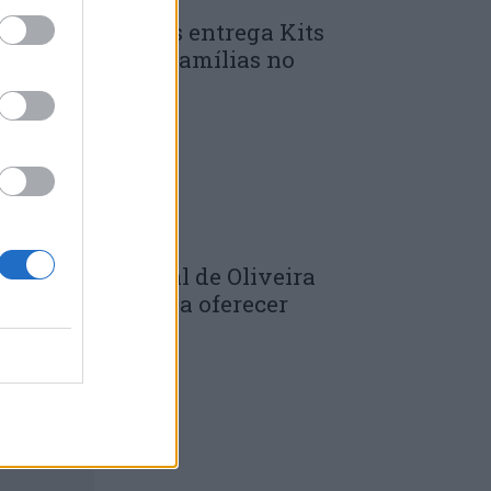
unicípio de Góis entrega Kits
omunitários às famílias no
mbito do...
 DE JULHO, 2026
âmara Municipal de Oliveira
o Hospital volta a oferecer
adernos de...
 DE JULHO, 2026