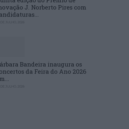
uinta edição do Prémio de
novação J. Norberto Pires com
andidaturas...
 DE JULHO, 2026
árbara Bandeira inaugura os
oncertos da Feira do Ano 2026
m...
 DE JULHO, 2026