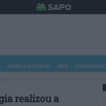
A
TURISMO & GASTRONOMIA
VÍDEOS
RÁDIO MUNDIALFM
logia realizou a primeira intervenção percutânea eletrocirúrgica no país, ao...
ia realizou a