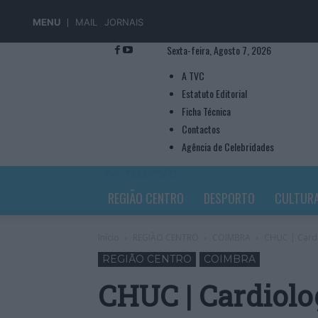
MENU
MAIL
JORNAIS
Sexta-feira, Agosto 7, 2026
A TVC
Estatuto Editorial
Ficha Técnica
Contactos
Agência de Celebridades
TVC TELEVISÃO
REGIÃO CENTRO
DESPORTO
CULTUR
Início
REGIÃO CENTRO
COIMBRA
CHUC | Cardio
REGIÃO CENTRO
COIMBRA
CHUC | Cardiolog