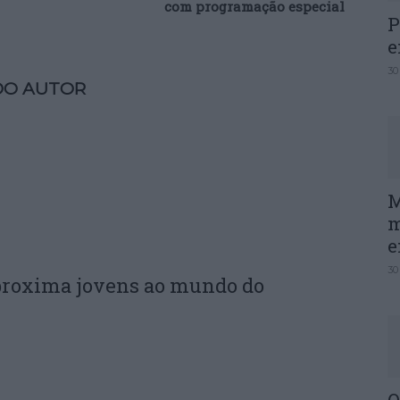
com programação especial
P
e
30
DO AUTOR
M
m
e
30
proxima jovens ao mundo do