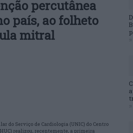
enção percutânea
no país, ao folheto
D
B
ula mitral
p
31
C
a
t
31
ar do Serviço de Cardiologia (UNIC) do Centro
CHUC) realizou, recentemente, a primeira