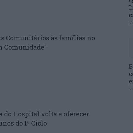
Q
I
c
30
ts Comunitários às famílias no
em Comunidade”
B
c
e
30
 do Hospital volta a oferecer
unos do 1ª Ciclo