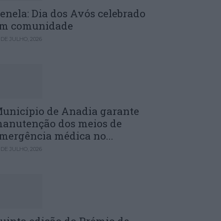
enela: Dia dos Avós celebrado
m comunidade
 DE JULHO, 2026
unicípio de Anadia garante
anutenção dos meios de
mergência médica no...
 DE JULHO, 2026