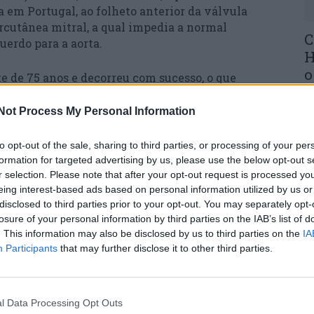
 em Portugal, ao folheto anterior da válvula
rcutânea mitral, a qual impedia a normal
C
uerdo para a aorta.
H
o
e de 75 anos e decorreu com sucesso, o que
de cansaço extremo, a redução do risco de
30
emente, a melhoria da qualidade de vida do
Not Process My Personal Information
to opt-out of the sale, sharing to third parties, or processing of your per
é uma técnica pouco invasiva que permite o corte
formation for targeted advertising by us, please use the below opt-out s
ilização de guias/cateteres e corrente elétrica.
r selection. Please note that after your opt-out request is processed y
eing interest-based ads based on personal information utilized by us or
U
disclosed to third parties prior to your opt-out. You may separately opt-
o de estruturas cardíacas estavam limitadas à
M
losure of your personal information by third parties on the IAB’s list of
rma invasiva.
30
. This information may also be disclosed by us to third parties on the
IA
Participants
that may further disclose it to other third parties.
da para evitar a obstrução coronária após
nea (TAVI) ou para evitar a obstrução da câmara
l Data Processing Opt Outs
 implantação de válvula percutânea em posição