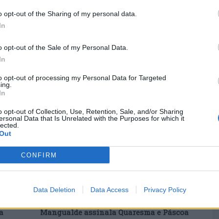
M
o opt-out of the Sharing of my personal data.
C
In
ea está a estender-se, possibilitando também o
â
esquerda obstrutiva e a remoção de
o opt-out of the Sale of my Personal Data.
s em intervenções às válvulas cardíacas.
30
In
o da UNIC foi constituída pelos médicos
to opt-out of processing my Personal Data for Targeted
ing.
a e Manuel Santos.
In
o opt-out of Collection, Use, Retention, Sale, and/or Sharing
ersonal Data that Is Unrelated with the Purposes for which it
C
lected.
d
Out
c
CONFIRM
30
Data Deletion
Data Access
Privacy Policy
Próximo artigo
a
Mangualde assinala Quaresma e Páscoa