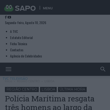
MENU
Segunda-feira, Agosto 10, 2026
A TVC
Estatuto Editorial
Ficha Técnica
Contactos
Agência de Celebridades
TVC TELEVISÃO
Início
REGIÃO CENTRO
LISBOA
REGIÃO CENTRO
LISBOA
ÚLTIMA HORA
Polícia Marítima resgata
três homens ao largo da