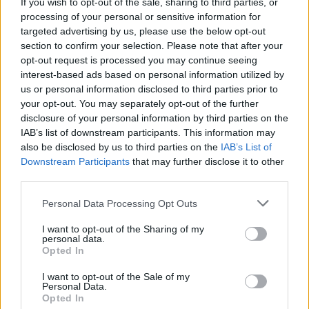
If you wish to opt-out of the sale, sharing to third parties, or
processing of your personal or sensitive information for
França volta a evacuar milhares de
targeted advertising by us, please use the below opt-out
pessoas devido a incêndio de grandes
section to confirm your selection. Please note that after your
opt-out request is processed you may continue seeing
dimensões na Gironda
interest-based ads based on personal information utilized by
us or personal information disclosed to third parties prior to
your opt-out. You may separately opt-out of the further
disclosure of your personal information by third parties on the
IAB’s list of downstream participants. This information may
also be disclosed by us to third parties on the
IAB’s List of
Downstream Participants
that may further disclose it to other
third parties.
Personal Data Processing Opt Outs
ASAE deteta infrações em fiscalização
I want to opt-out of the Sharing of my
personal data.
a estações de comboios e terminais de
Opted In
expressos
I want to opt-out of the Sale of my
Personal Data.
Opted In