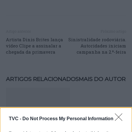
Artigo anterior
Próximo artigo
Artista Dinis Brites lança
Sinistralidade rodoviária.
vídeo Clipe a assinalar a
Autoridades iniciam
chegada da primavera
campanha na 2.ª-feira
ARTIGOS RELACIONADOS
MAIS DO AUTOR
TVC -
Do Not Process My Personal Information