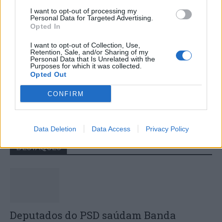
I want to opt-out of processing my
Personal Data for Targeted Advertising.
Opted In
I want to opt-out of Collection, Use,
Retention, Sale, and/or Sharing of my
Personal Data that Is Unrelated with the
Purposes for which it was collected.
Opted Out
Novas regras do Registo Nacional de
CONFIRM
Utentes estão a deixar cidadãos sem
comparticipação nos medicamentos
Data Deletion
Data Access
Privacy Policy
DESTAQUES
Deputados do PSD saúdam Banda