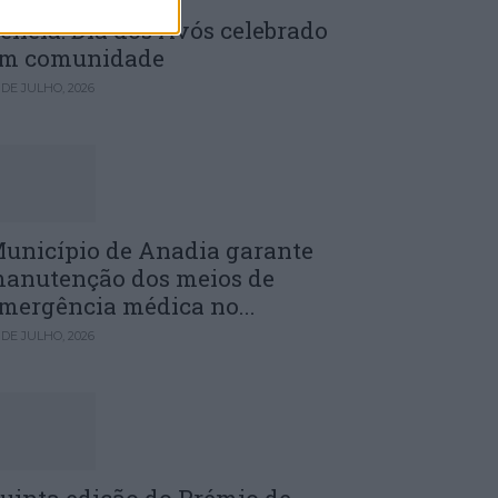
enela: Dia dos Avós celebrado
m comunidade
 DE JULHO, 2026
unicípio de Anadia garante
anutenção dos meios de
mergência médica no...
 DE JULHO, 2026