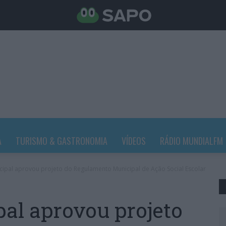
A
TURISMO & GASTRONOMIA
VÍDEOS
RÁDIO MUNDIALFM
ipal aprovou projeto do Regulamento Municipal de Ação Social Escolar
al aprovou projeto