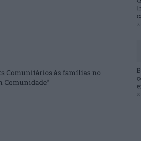
Q
I
c
30
B
ts Comunitários às famílias no
c
em Comunidade”
e
30