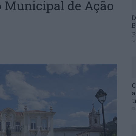
 Municipal de Ação
D
B
p
31
C
a
t
31