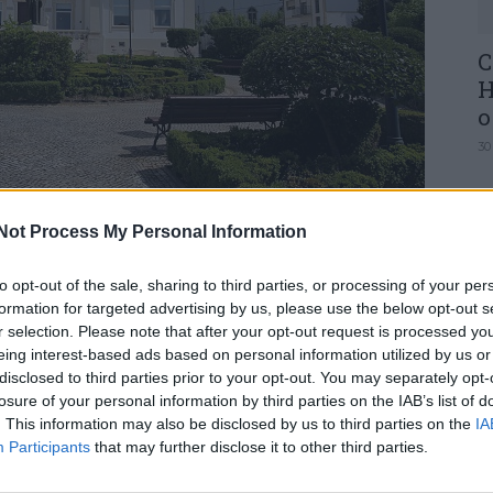
C
H
o
30
Not Process My Personal Information
to opt-out of the sale, sharing to third parties, or processing of your per
investimento superior a 1 milhão e 500 mil
U
formation for targeted advertising by us, please use the below opt-out s
M
r selection. Please note that after your opt-out request is processed y
eing interest-based ads based on personal information utilized by us or
30
m Reunião de Câmara de 17 de abril, o projeto
disclosed to third parties prior to your opt-out. You may separately opt-
ial Escolar, que tem como objetivo promover o
losure of your personal information by third parties on the IAB’s list of
à educação, independentemente da sua condição
. This information may also be disclosed by us to third parties on the
IA
gulamentem os apoios.
Participants
that may further disclose it to other third parties.