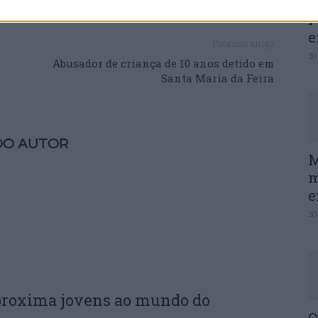
P
e
Próximo artigo
30
Abusador de criança de 10 anos detido em
Santa Maria da Feira
DO AUTOR
M
m
e
30
proxima jovens ao mundo do