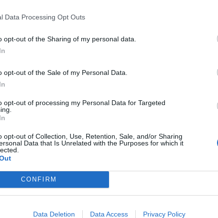
junto de medidas de apoio aos alunos e suas
M
ões, Atividades de Apoio à Famílias (AAAF),
l Data Processing Opt Outs
C
Atividades de Enriquecimento Curricular (AEC),
co e didático, transportes escolares,
â
o opt-out of the Sharing of my personal data.
imento de fruta, leite e lanches escolares.
In
30
mento “pretende atualizar as regras de
o opt-out of the Sale of my Personal Data.
ater a exclusão social e garantir a igualdade de
In
ente da Câmara Municipal indicou ainda que
to opt-out of processing my Personal Data for Targeted
o contempladas neste Regulamento pretendem
ing.
ham as condições mais adequadas para ter
In
C
assim a coesão social e o enriquecimento do
d
o opt-out of Collection, Use, Retention, Sale, and/or Sharing
ersonal Data that Is Unrelated with the Purposes for which it
c
lected.
Out
30
CONFIRM
Data Deletion
Data Access
Privacy Policy