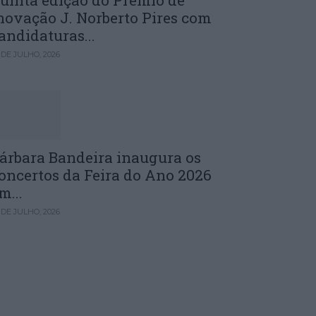
uinta edição do Prémio de
novação J. Norberto Pires com
andidaturas...
 DE JULHO, 2026
árbara Bandeira inaugura os
oncertos da Feira do Ano 2026
m...
 DE JULHO, 2026