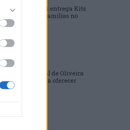
unicípio de Góis entrega Kits
omunitários às famílias no
mbito do...
 DE JULHO, 2026
âmara Municipal de Oliveira
o Hospital volta a oferecer
adernos de...
 DE JULHO, 2026