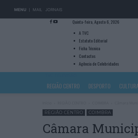
MENU
MAIL
JORNAIS
Quinta-feira, Agosto 6, 2026
A TVC
Estatuto Editorial
Ficha Técnica
Contactos
Agência de Celebridades
TVC TELEVISÃO
REGIÃO CENTRO
DESPORTO
CULTUR
Início
REGIÃO CENTRO
COIMBRA
Câmara Munic
REGIÃO CENTRO
COIMBRA
Câmara Municip