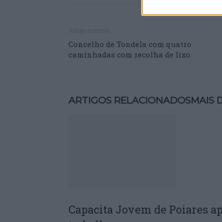
Artigo anterior
Concelho de Tondela com quatro
caminhadas com recolha de lixo
ARTIGOS RELACIONADOS
MAIS 
Capacita Jovem de Poiares a