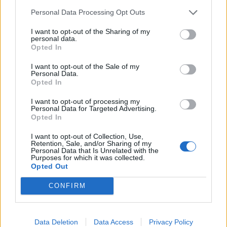
Sinfónica da ARMAB pelo 1º lugar no
Personal Data Processing Opt Outs
certame internacional de Valência
I want to opt-out of the Sharing of my
personal data.
Opted In
I want to opt-out of the Sale of my
Personal Data.
Opted In
I want to opt-out of processing my
Personal Data for Targeted Advertising.
Opted In
Capacita Jovem de Poiares aproxima
I want to opt-out of Collection, Use,
Retention, Sale, and/or Sharing of my
jovens ao mundo do trabalho
Personal Data that Is Unrelated with the
Purposes for which it was collected.
Opted Out
CONFIRM
Data Deletion
Data Access
Privacy Policy