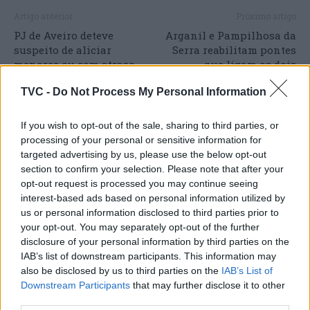
Artigo anterior
Próximo artigo
PJ de Aveiro deteve
Arganil e Pampilhosa da
suspeito de aliciar
Serra reabilitam pontes
menores ou com atraso
que ligam os dois
cognitivo
concelhos
TVC -
Do Not Process My Personal Information
If you wish to opt-out of the sale, sharing to third parties, or
processing of your personal or sensitive information for
ARTIGOS RELACIONADOS
MAIS DO AUTOR
targeted advertising by us, please use the below opt-out
section to confirm your selection. Please note that after your
opt-out request is processed you may continue seeing
interest-based ads based on personal information utilized by
us or personal information disclosed to third parties prior to
your opt-out. You may separately opt-out of the further
disclosure of your personal information by third parties on the
IAB’s list of downstream participants. This information may
also be disclosed by us to third parties on the
IAB’s List of
Downstream Participants
that may further disclose it to other
Deputados do PSD saúdam Banda
third parties.