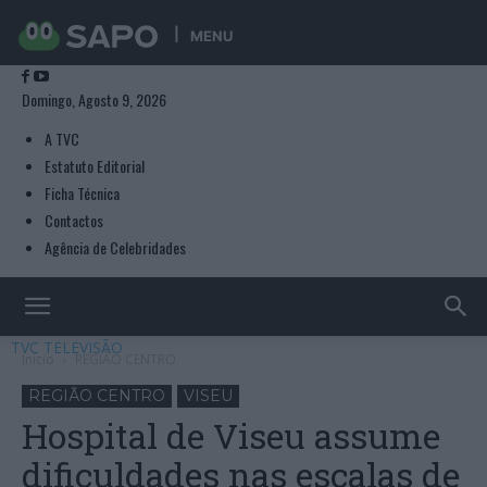
MENU
Domingo, Agosto 9, 2026
A TVC
Estatuto Editorial
Ficha Técnica
Contactos
Agência de Celebridades
TVC TELEVISÃO
Início
REGIÃO CENTRO
REGIÃO CENTRO
VISEU
Hospital de Viseu assume
dificuldades nas escalas de