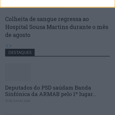
Colheita de sangue regressa ao
Hospital Sousa Martins durante o mês
de agosto
DESTAQUES
Deputados do PSD saúdam Banda
Sinfónica da ARMAB pelo 1º lugar...
31 DE JULHO, 2026