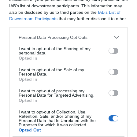
IAB’s list of downstream participants. This information may
also be disclosed by us to third parties on the
IAB’s List of
Downstream Participants
that may further disclose it to other
third parties.
Personal Data Processing Opt Outs
I want to opt-out of the Sharing of my
personal data.
Opted In
Artigo anterior
Próximo artigo
Urgência pediátrica de
Aeroporto: Regiões de
I want to opt-out of the Sale of my
Personal Data.
Torres Novas fecha
Leiria e de Coimbra, Médio
Opted In
quinzenalmente aos fins
Tejo e Beira Baixa
de semana no verão
defendem Santarém como
I want to opt-out of processing my
escolha ideal
Personal Data for Targeted Advertising.
Opted In
I want to opt-out of Collection, Use,
Retention, Sale, and/or Sharing of my
Personal Data that Is Unrelated with the
ARTIGOS RELACIONADOS
MAIS DO AUTOR
Purposes for which it was collected.
Opted Out