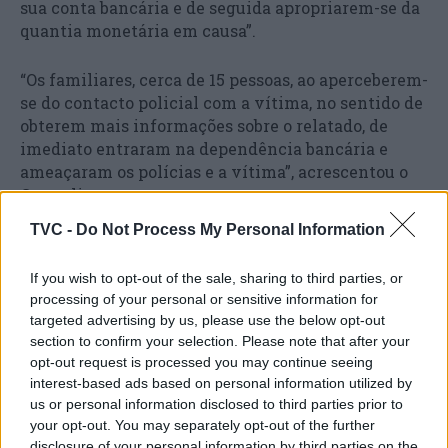
sua conta bancária e de seguida apropriarem-se da
quantia monetária em causa”.
“Os familiares, cerca de 15 pessoas, ao aperceberem-
se do contacto policial com a vítima, no sentido de
obterem mais informações sobre o relatado, de
imediato entraram na dependência bancária e
ameaçaram os polícias e a vítima”, acrescentou o
Cometlis.
TVC -
Do Not Process My Personal Information
De acordo com a mesma fonte, para “preservar a
integridade física da vítima, os polícias
If you wish to opt-out of the sale, sharing to third parties, or
procuraram retirá-la para o exterior da
processing of your personal or sensitive information for
dependência bancária, momento em que vários
targeted advertising by us, please use the below opt-out
familiares, em número ainda a determinar,
section to confirm your selection. Please note that after your
agrediram indiscriminadamente os polícias no
opt-out request is processed you may continue seeing
local e de imediato se colocaram em fuga em
interest-based ads based on personal information utilized by
várias viaturas, não sendo possível no momento
us or personal information disclosed to third parties prior to
proceder à sua identificação”.
your opt-out. You may separately opt-out of the further
disclosure of your personal information by third parties on the