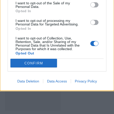
I want to opt-out of the Sale of my
Personal Data.
Opted In
I want to opt-out of processing my
Personal Data for Targeted Advertising.
Opted In
I want to opt-out of Collection, Use,
Retention, Sale, and/or Sharing of my
Personal Data that Is Unrelated with the
Deputados do PSD saúdam Banda
Purposes for which it was collected.
Opted Out
Sinfónica da ARMAB pelo 1º lugar no
certame internacional de Valência
CONFIRM
Data Deletion
Data Access
Privacy Policy