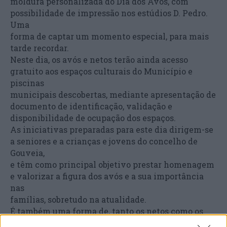
moldura personalizada do Dia dos Avós, com
possibilidade de impressão nos estúdios D. Pedro.
Uma
forma de captar um momento especial, para mais
tarde recordar.
Neste dia, os avós e netos terão ainda acesso
gratuito aos espaços culturais do Município e
piscinas
municipais descobertas, mediante apresentação de
documento de identificação, validação e
disponibilidade de ocupação dos espaços.
As iniciativas preparadas para este dia dirigem-se
a seniores e a crianças e jovens do concelho de
Gouveia,
e têm como principal objetivo prestar homenagem
e valorizar a figura dos avós e a sua importância
nas
famílias, sobretudo na atualidade.
É também uma forma de, tanto os netos como os
avós, expressarem sentimentos e demonstrarem o