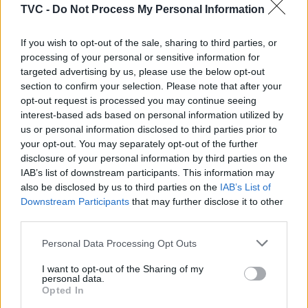
carinho pelos seus familiares, contribuindo, assim,
TVC -
Do Not Process My Personal Information
para o reforço das relações intergeracionais.
If you wish to opt-out of the sale, sharing to third parties, or
processing of your personal or sensitive information for
targeted advertising by us, please use the below opt-out
section to confirm your selection. Please note that after your
opt-out request is processed you may continue seeing
interest-based ads based on personal information utilized by
us or personal information disclosed to third parties prior to
your opt-out. You may separately opt-out of the further
disclosure of your personal information by third parties on the
IAB’s list of downstream participants. This information may
Artigo anterior
Próximo artigo
also be disclosed by us to third parties on the
IAB’s List of
Imagem da Capelinha das
IEFP. Desemprego
Downstream Participants
that may further disclose it to other
Aparições estará na missa
registado cai 2,8% em
third parties.
final da Jornada
junho em cadeia
Personal Data Processing Opt Outs
I want to opt-out of the Sharing of my
personal data.
ARTIGOS RELACIONADOS
MAIS DO AUTOR
Opted In