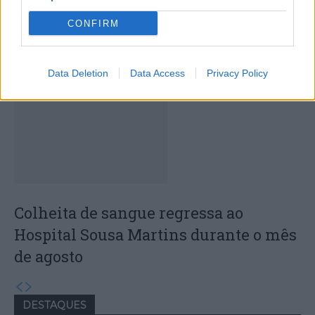
CONFIRM
Capacita Jovem de Poiares aproxima
jovens ao mundo do trabalho
Data Deletion
Data Access
Privacy Policy
Colheita de sangue regressa ao
Hospital Sousa Martins durante o mês
de agosto
DESTAQUES