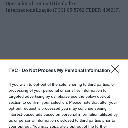
Operacional Competitividade e
Internacionalização (POCI-05-5762-FEDER-40623)”.
TVC -
Do Not Process My Personal Information
Artigo anterior
Próximo artigo
Incêndio mobiliza mais de
Antevisão do jogo Portugal
If you wish to opt-out of the sale, sharing to third parties, or
300 operacionais e 10
– Luxemburgo
processing of your personal or sensitive information for
meios aéreos em Coimbra
(Qualificação para o Euro
targeted advertising by us, please use the below opt-out
2024)
section to confirm your selection. Please note that after your
opt-out request is processed you may continue seeing
interest-based ads based on personal information utilized by
us or personal information disclosed to third parties prior to
ARTIGOS RELACIONADOS
MAIS DO AUTOR
your opt-out. You may separately opt-out of the further