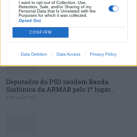
I want to opt-out of Collection, Use,
Retention, Sale, and/or Sharing of my
Hospital Sousa Martins durante o mês
Personal Data that Is Unrelated with the
Purposes for which it was collected.
de agosto
Opted Out
CONFIRM
DESTAQUES
Data Deletion
Data Access
Privacy Policy
Deputados do PSD saúdam Banda
Sinfónica da ARMAB pelo 1º lugar...
31 DE JULHO, 2026