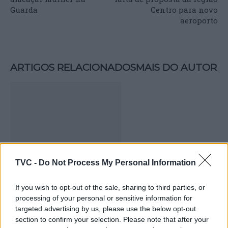
Guarda
Centro para novo
aeroporto
ARTIGOS RELACIONADOS
MAIS DO AUTOR
TVC -
Do Not Process My Personal Information
Deputados do PSD saúdam Banda
If you wish to opt-out of the sale, sharing to third parties, or
Sinfónica da ARMAB pelo 1º lugar no
processing of your personal or sensitive information for
certame internacional de Valência
targeted advertising by us, please use the below opt-out
section to confirm your selection. Please note that after your