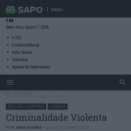
MENU
Sexta-feira, Agosto 7, 2026
A TVC
Estatuto Editorial
Ficha Técnica
Contactos
Agência de Celebridades
TVC TELEVISÃO
Início
REGIÃO CENTRO
LISBOA
REGIÃO CENTRO
LISBOA
Criminalidade Violenta
POR
SARA SOARES
-
20 DE SETEMBRO, 2023