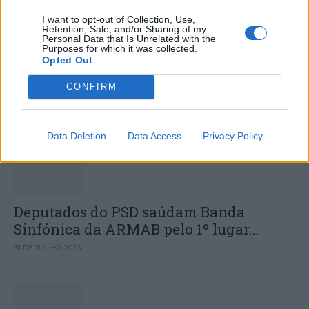
I want to opt-out of Collection, Use,
Colheita de sangue regressa ao
Retention, Sale, and/or Sharing of my
Personal Data that Is Unrelated with the
Hospital Sousa Martins durante o mês
Purposes for which it was collected.
Opted Out
de agosto
CONFIRM
DESTAQUES
Data Deletion
Data Access
Privacy Policy
Deputados do PSD saúdam Banda
Sinfónica da ARMAB pelo 1º lugar...
31 DE JULHO, 2026