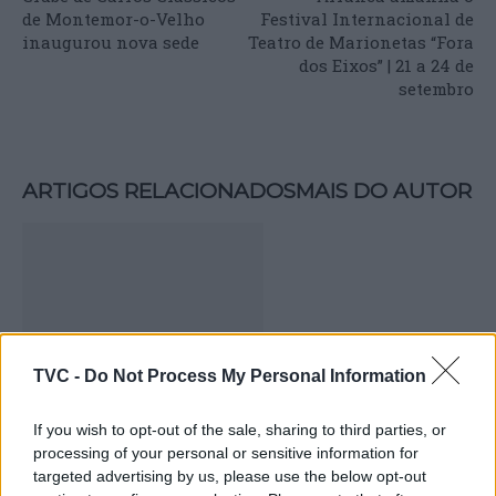
de Montemor-o-Velho
Festival Internacional de
inaugurou nova sede
Teatro de Marionetas “Fora
dos Eixos” | 21 a 24 de
setembro
ARTIGOS RELACIONADOS
MAIS DO AUTOR
TVC -
Do Not Process My Personal Information
Deputados do PSD saúdam Banda
If you wish to opt-out of the sale, sharing to third parties, or
processing of your personal or sensitive information for
Sinfónica da ARMAB pelo 1º lugar no
targeted advertising by us, please use the below opt-out