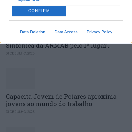
CONFIRM
Data Deletion
Data Access
Privacy Policy
Deputados do PSD saúdam Banda
Sinfónica da ARMAB pelo 1º lugar...
31 DE JULHO, 2026
Capacita Jovem de Poiares aproxima
jovens ao mundo do trabalho
31 DE JULHO, 2026