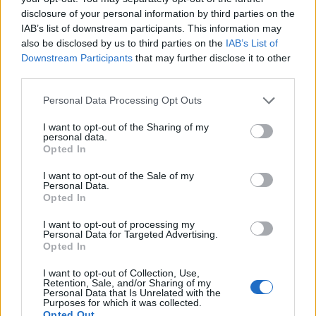
disclosure of your personal information by third parties on the
IAB’s list of downstream participants. This information may
Capacita Jovem de Poiares aproxima
also be disclosed by us to third parties on the
IAB’s List of
jovens ao mundo do trabalho
Downstream Participants
that may further disclose it to other
third parties.
Personal Data Processing Opt Outs
I want to opt-out of the Sharing of my
personal data.
Opted In
I want to opt-out of the Sale of my
Personal Data.
Opted In
Colheita de sangue regressa ao
I want to opt-out of processing my
Personal Data for Targeted Advertising.
Hospital Sousa Martins durante o mês
Opted In
de agosto
I want to opt-out of Collection, Use,
Retention, Sale, and/or Sharing of my
Personal Data that Is Unrelated with the
Purposes for which it was collected.
DESTAQUES
Opted Out