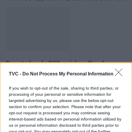
Deputados do PSD saúdam Banda
Sinfónica da ARMAB pelo 1º lugar no
TVC -
Do Not Process My Personal Information
certame internacional de Valência
If you wish to opt-out of the sale, sharing to third parties, or
processing of your personal or sensitive information for
targeted advertising by us, please use the below opt-out
section to confirm your selection. Please note that after your
opt-out request is processed you may continue seeing
interest-based ads based on personal information utilized by
us or personal information disclosed to third parties prior to
your opt-out. You may separately opt-out of the further