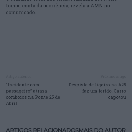
tomou conta da ocorrência, revela a AMN no
comunicado.
Artigo anterior
Próximo artigo
“Incidente com
Despiste de ligeiro na A25
passageiro” atrasa
faz um ferido. Carro
comboios na Ponte 25 de
capotou
Abril
ARTIGOS RELACIONADOS
MAIS DO AUTOR