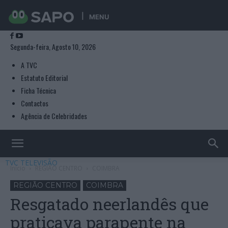
MENU
Segunda-feira, Agosto 10, 2026
A TVC
Estatuto Editorial
Ficha Técnica
Contactos
Agência de Celebridades
TVC TELEVISÃO
Início
REGIÃO CENTRO
COIMBRA
REGIÃO CENTRO
COIMBRA
Resgatado neerlandês que
praticava parapente na