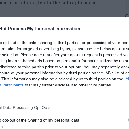
gatório judicial, tendo-lhe sido aplicada a
.
C
H
Not Process My Personal Information
o
30
to opt-out of the sale, sharing to third parties, or processing of your per
formation for targeted advertising by us, please use the below opt-out s
r selection. Please note that after your opt-out request is processed y
eing interest-based ads based on personal information utilized by us or
disclosed to third parties prior to your opt-out. You may separately opt-
losure of your personal information by third parties on the IAB’s list of
Próximo artigo
U
. This information may also be disclosed by us to third parties on the
IA
Nove mortos em acidentes nas estradas
Participants
that may further disclose it to other third parties.
M
entre sexta-feira e domingo
30
l Data Processing Opt Outs
DO AUTOR
o opt-out of the Sharing of my personal data.
In