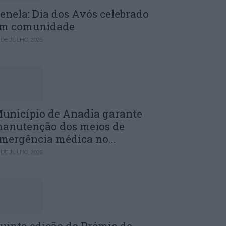
enela: Dia dos Avós celebrado
m comunidade
 DE JULHO, 2026
unicípio de Anadia garante
anutenção dos meios de
mergência médica no...
 DE JULHO, 2026