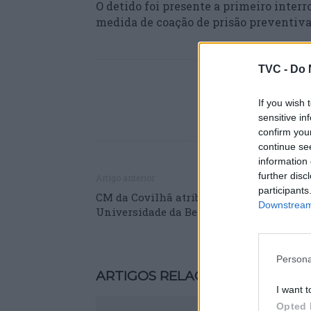
O detido foi presente a primeiro interro
medida de coação de prisão preventiva
TVC -
Do 
If you wish 
sensitive in
confirm you
continue se
information 
further disc
Artigo anterior
participants
CM da Covilhã atribui chave da cidade à
Downstream 
Universidade da Beira Interior
Persona
ARTIGOS RELACIONADOS
MAIS 
I want t
Opted 