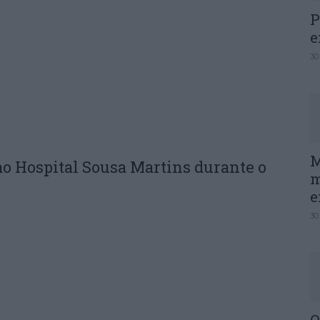
P
e
30
M
ao Hospital Sousa Martins durante o
m
e
30