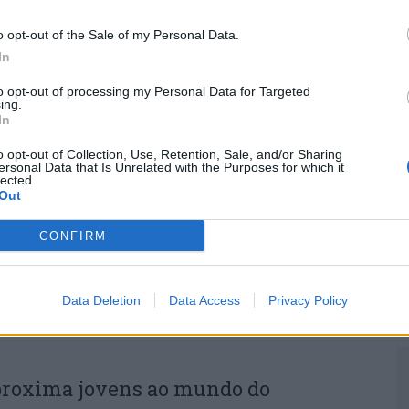
M
o opt-out of the Sale of my Personal Data.
C
In
â
to opt-out of processing my Personal Data for Targeted
30
ing.
In
nda Sinfónica da ARMAB pelo 1º
o opt-out of Collection, Use, Retention, Sale, and/or Sharing
ersonal Data that Is Unrelated with the Purposes for which it
al de Valência
lected.
Out
C
CONFIRM
d
c
Data Deletion
Data Access
Privacy Policy
30
proxima jovens ao mundo do