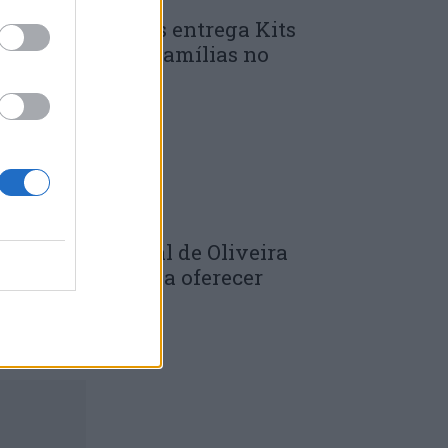
unicípio de Góis entrega Kits
omunitários às famílias no
mbito do...
 DE JULHO, 2026
âmara Municipal de Oliveira
o Hospital volta a oferecer
adernos de...
 DE JULHO, 2026