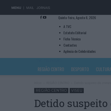
MENU
MAIL
JORNAIS
Quinta-feira, Agosto 6, 2026
A TVC
Estatuto Editorial
Ficha Técnica
Contactos
Agência de Celebridades
TVC TELEVISÃO
REGIÃO CENTRO
DESPORTO
CULTUR
Início
REGIÃO CENTRO
Detido suspeito de crimes
REGIÃO CENTRO
VISEU
Detido suspeito