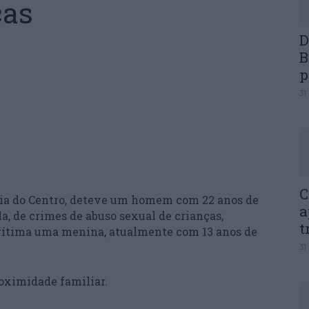
ças
D
B
p
31
C
oria do Centro, deteve um homem com 22 anos de
a
da, de crimes de abuso sexual de crianças,
t
i vítima uma menina, atualmente com 13 anos de
31
oximidade familiar.