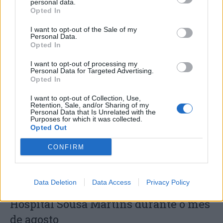
personal data.
Opted In
I want to opt-out of the Sale of my
Personal Data.
Opted In
Capacita Jovem de Poiares aproxima
I want to opt-out of processing my
Personal Data for Targeted Advertising.
jovens ao mundo do trabalho
Opted In
I want to opt-out of Collection, Use,
Retention, Sale, and/or Sharing of my
Personal Data that Is Unrelated with the
Purposes for which it was collected.
Opted Out
CONFIRM
Data Deletion
Data Access
Privacy Policy
Colheita de sangue regressa ao
Hospital Sousa Martins durante o mês
de agosto