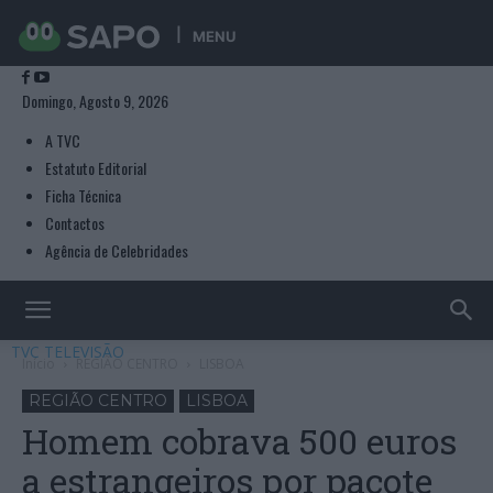
MENU
Domingo, Agosto 9, 2026
A TVC
Estatuto Editorial
Ficha Técnica
Contactos
Agência de Celebridades
TVC TELEVISÃO
Início
REGIÃO CENTRO
LISBOA
REGIÃO CENTRO
LISBOA
Homem cobrava 500 euros
a estrangeiros por pacote