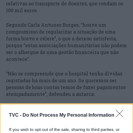
relativas ao transporte de doentes, que rondam os
100 mil euros.
Segundo Carla Antunes Borges, “houve um
compromisso de regularizar a situação de uma
forma breve e célere”, o que a deixou satisfeita,
porque “estas associações humanitárias não podem
ser o albergue de uma gestão financeira que não
acontece”.
“Não se compreende que o hospital tenha dívidas
registadas há mais de um ano. Se queremos ser
pessoas de boas contas temos de fazer pagamentos
atempadamente”, defendeu a autarca.
TVC -
Do Not Process My Personal Information
If you wish to opt-out of the sale, sharing to third parties, or