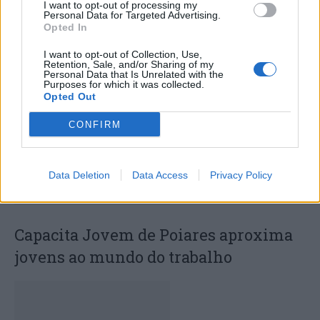
I want to opt-out of processing my
Personal Data for Targeted Advertising.
Deputados do PSD saúdam Banda
Opted In
Sinfónica da ARMAB pelo 1º lugar no
I want to opt-out of Collection, Use,
Retention, Sale, and/or Sharing of my
certame internacional de Valência
Personal Data that Is Unrelated with the
Purposes for which it was collected.
Opted Out
CONFIRM
Data Deletion
Data Access
Privacy Policy
Capacita Jovem de Poiares aproxima
jovens ao mundo do trabalho