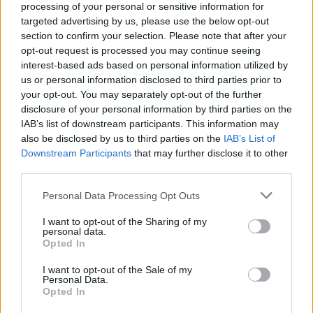
processing of your personal or sensitive information for
targeted advertising by us, please use the below opt-out
section to confirm your selection. Please note that after your
opt-out request is processed you may continue seeing
Artigo anterior
Próximo artigo
interest-based ads based on personal information utilized by
Autarca de Aveiro diz que
Assalto ao Mini Preço da
us or personal information disclosed to third parties prior to
“justicialismo está a dar
Lousã Termina em
your opt-out. You may separately opt-out of the further
cabo da democracia”
Despiste e Captura em Vila
disclosure of your personal information by third parties on the
Nova de Poiares
IAB’s list of downstream participants. This information may
also be disclosed by us to third parties on the
IAB’s List of
Downstream Participants
that may further disclose it to other
third parties.
ARTIGOS RELACIONADOS
MAIS DO AUTOR
Personal Data Processing Opt Outs
I want to opt-out of the Sharing of my
personal data.
Opted In
I want to opt-out of the Sale of my
Personal Data.
Opted In