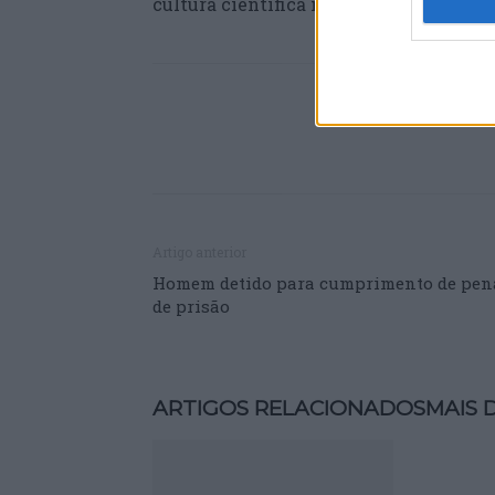
cultura científica nacional e inclui o D
Artigo anterior
Homem detido para cumprimento de pen
de prisão
ARTIGOS RELACIONADOS
MAIS 