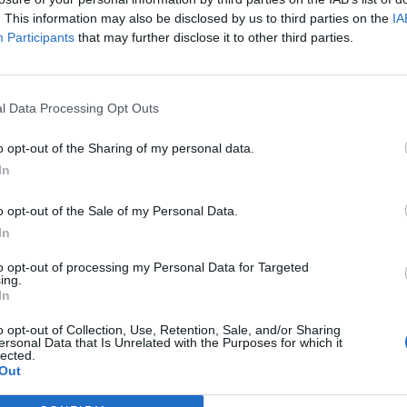
tar da sociedade”, refere a vice-reitora para a
. This information may also be disclosed by us to third parties on the
IA
nto, Sílvia Socorro, citada num comunicado
M
Participants
that may further disclose it to other third parties.
C
â
chamada interna para submissão de
30
ticipar no evento todos os investigadores e
l Data Processing Opt Outs
de sediada na Covilhã, distrito de Castelo
o opt-out of the Sharing of my personal data.
In
lho feito, a vice-reitora considera esta ser
o opt-out of the Sale of my Personal Data.
unidade académica da instituição o que é
C
In
d
to opt-out of processing my Personal Data for Targeted
c
ação interna, onde os nossos investigadores
ing.
In
30
utras unidades de investigação além da sua,
terface’ de áreas científicas, o que é bom para
o opt-out of Collection, Use, Retention, Sale, and/or Sharing
ação”, salienta Sílvia Socorro.
ersonal Data that Is Unrelated with the Purposes for which it
lected.
Out
 iniciativa da Ciência Viva para celebrar a