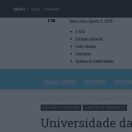
MENU
MAIL
JORNAIS
Sexta-feira, Agosto 7, 2026
A TVC
Estatuto Editorial
Ficha Técnica
Contactos
Agência de Celebridades
TVC TELEVISÃO
REGIÃO CENTRO
DESPORTO
CULTUR
Início
REGIÃO CENTRO
CASTELO BRANCO
Univ
REGIÃO CENTRO
CASTELO BRANCO
Universidade da 