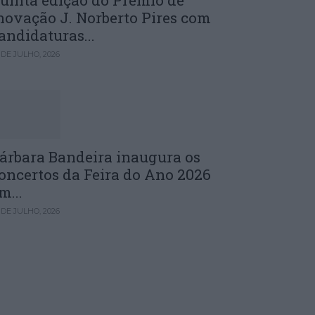
uinta edição do Prémio de
novação J. Norberto Pires com
andidaturas...
 DE JULHO, 2026
árbara Bandeira inaugura os
oncertos da Feira do Ano 2026
m...
 DE JULHO, 2026