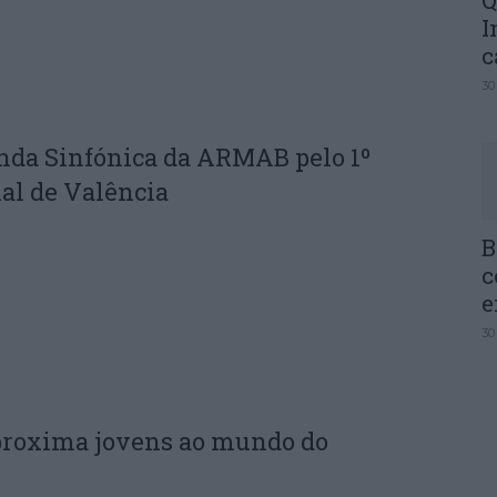
Q
I
c
30
nda Sinfónica da ARMAB pelo 1º
al de Valência
B
c
e
30
proxima jovens ao mundo do