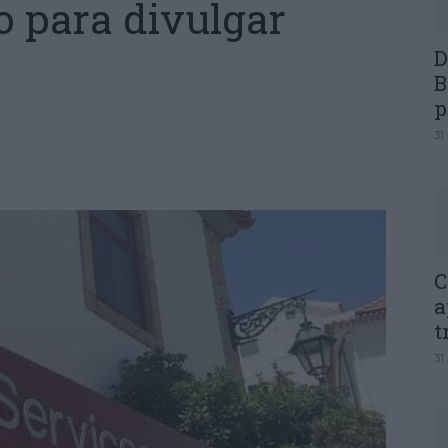
 para divulgar
D
B
p
31
C
a
t
31