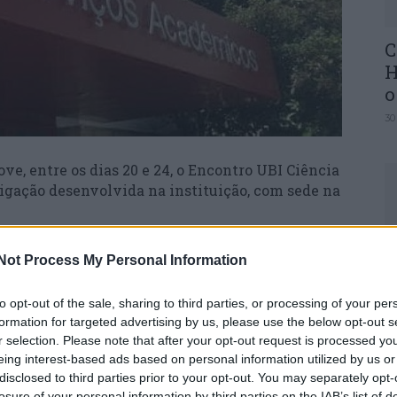
C
H
o
30
ve, entre os dias 20 e 24, o Encontro UBI Ciência
tigação desenvolvida na instituição, com sede na
U
da Ciência e Tecnologia e inclui sessões,
Not Process My Personal Information
M
e trabalhos de alunos de mestrado e doutoramento
.
30
to opt-out of the sale, sharing to third parties, or processing of your per
formation for targeted advertising by us, please use the below opt-out s
3 coloca a nossa universidade e a região no
r selection. Please note that after your opt-out request is processed y
da Semana da Ciência e Tecnologia, dando a
eing interest-based ads based on personal information utilized by us or
nvestigação que realizam e os seus contributos
disclosed to third parties prior to your opt-out. You may separately opt-
losure of your personal information by third parties on the IAB’s list of