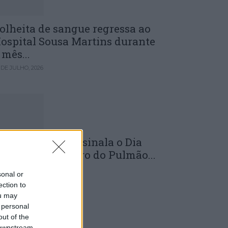
olheita de sangue regressa ao
ospital Sousa Martins durante
 mês...
 DE JULHO, 2026
LS da Guarda assinala o Dia
undial do Cancro do Pulmão...
 DE JULHO, 2026
sonal or
ection to
ou may
 personal
out of the
 downstream