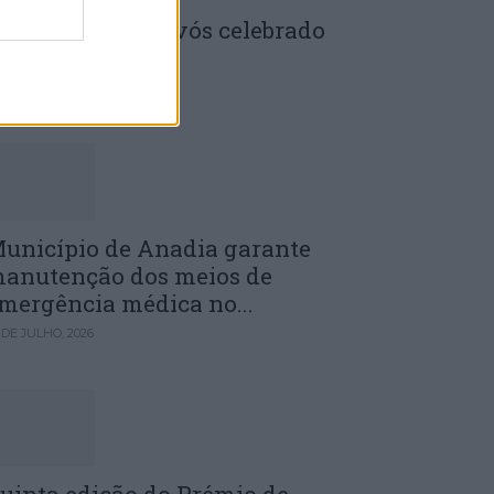
enela: Dia dos Avós celebrado
m comunidade
 DE JULHO, 2026
unicípio de Anadia garante
anutenção dos meios de
mergência médica no...
 DE JULHO, 2026