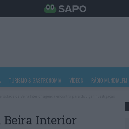
A
TURISMO & GASTRONOMIA
VÍDEOS
RÁDIO MUNDIALFM
ersidade da Beira Interior agenda encontro para divulgar investigação
Beira Interior