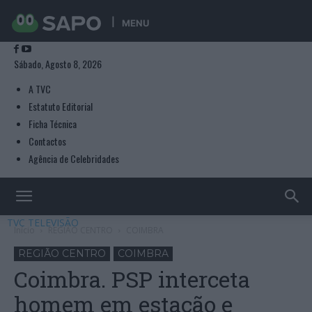
MENU
Sábado, Agosto 8, 2026
A TVC
Estatuto Editorial
Ficha Técnica
Contactos
Agência de Celebridades
TVC TELEVISÃO
Início
REGIÃO CENTRO
COIMBRA
REGIÃO CENTRO
COIMBRA
Coimbra. PSP interceta
homem em estação e