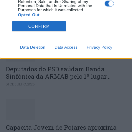
Retention, Sale, and/or Sharing of my
Personal Data that Is Unrelated with the
de agosto
Purposes for which it was collected.
Opted Out
CONFIRM
DESTAQUES
Data Deletion
Data Access
Privacy Policy
Deputados do PSD saúdam Banda
Sinfónica da ARMAB pelo 1º lugar...
31 DE JULHO, 2026
Capacita Jovem de Poiares aproxima