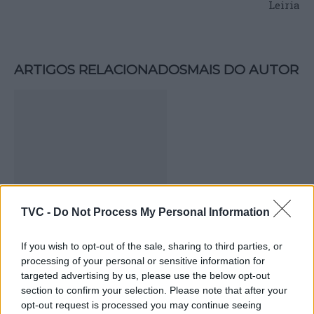
Leiria
ARTIGOS RELACIONADOS
MAIS DO AUTOR
TVC -
Do Not Process My Personal Information
Deputados do PSD saúdam Banda
Sinfónica da ARMAB pelo 1º lugar no
If you wish to opt-out of the sale, sharing to third parties, or
processing of your personal or sensitive information for
certame internacional de Valência
targeted advertising by us, please use the below opt-out
section to confirm your selection. Please note that after your
opt-out request is processed you may continue seeing