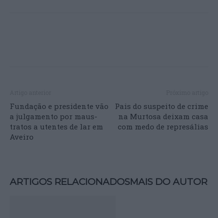
Artigo anterior
Próximo artigo
Fundação e presidente vão
Pais do suspeito de crime
a julgamento por maus-
na Murtosa deixam casa
tratos a utentes de lar em
com medo de represálias
Aveiro
ARTIGOS RELACIONADOS
MAIS DO AUTOR