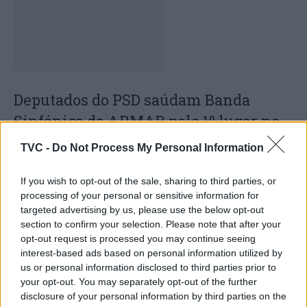
Deputados do PSD saúdam Banda
Sinfónica da ARMAB pelo 1º lugar no
certame internacional de Valência
TVC -
Do Not Process My Personal Information
If you wish to opt-out of the sale, sharing to third parties, or
processing of your personal or sensitive information for
targeted advertising by us, please use the below opt-out
section to confirm your selection. Please note that after your
opt-out request is processed you may continue seeing
interest-based ads based on personal information utilized by
us or personal information disclosed to third parties prior to
your opt-out. You may separately opt-out of the further
Capacita Jovem de Poiares aproxima
disclosure of your personal information by third parties on the