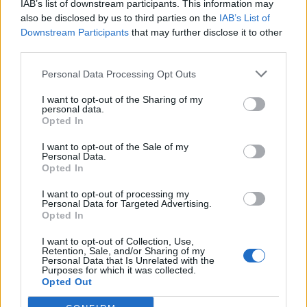
IAB’s list of downstream participants. This information may
jovens ao mundo do trabalho
also be disclosed by us to third parties on the
IAB’s List of
Downstream Participants
that may further disclose it to other
third parties.
Personal Data Processing Opt Outs
I want to opt-out of the Sharing of my
personal data.
Opted In
I want to opt-out of the Sale of my
Personal Data.
Colheita de sangue regressa ao
Opted In
Hospital Sousa Martins durante o mês
I want to opt-out of processing my
de agosto
Personal Data for Targeted Advertising.
Opted In
I want to opt-out of Collection, Use,
Retention, Sale, and/or Sharing of my
DESTAQUES
Personal Data that Is Unrelated with the
Purposes for which it was collected.
Opted Out