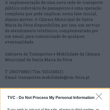
A implementação de uma nova rede de transporte
público rodoviário de passageiros é uma operação
complexa que pode implicar, nesta fase inicial,
alguns ajustes. A Câmara Municipal de Santa
Maria da Feira disponibiliza, por isso, um serviço
de atendimento telefónico, complementado por
um email, para comunicação de qualquer
eventualidade.
Gabinete de Transportes e Mobilidade da Câmara
Municipal de Santa Maria da Feira
T: 256370800 | Tlm: 921134812 |
Email: transportes.mobilidade@cm-feira.pt
TVC -
Do Not Process My Personal Information
If you wish to opt-out of the sale, sharing to third parties, or