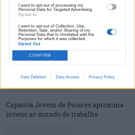
I want to opt-out of processing my
Personal Data for Targeted Advertising.
Opted In
Deputados do PSD saúdam Banda
Sinfónica da ARMAB pelo 1º lugar no
I want to opt-out of Collection, Use,
Retention, Sale, and/or Sharing of my
Personal Data that Is Unrelated with the
certame internacional de Valência
Purposes for which it was collected.
Opted Out
CONFIRM
Data Deletion
Data Access
Privacy Policy
Capacita Jovem de Poiares aproxima
jovens ao mundo do trabalho