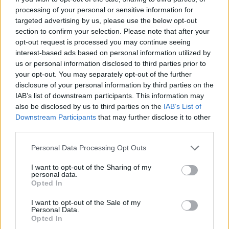
processing of your personal or sensitive information for
targeted advertising by us, please use the below opt-out
section to confirm your selection. Please note that after your
opt-out request is processed you may continue seeing
Artigo anterior
Próximo artigo
interest-based ads based on personal information utilized by
Filme “A Um Palmo do Céu”
Rotary Club de Montemor-
us or personal information disclosed to third parties prior to
é o 3º melhor filme
o-Velho evocou “Poetas
your opt-out. You may separately opt-out of the further
turístico do mundo, na
Centenários” na BMAD
disclosure of your personal information by third parties on the
categoria de Produtos
IAB’s list of downstream participants. This information may
Turísticos.
also be disclosed by us to third parties on the
IAB’s List of
Downstream Participants
that may further disclose it to other
third parties.
ARTIGOS RELACIONADOS
MAIS DO AUTOR
Personal Data Processing Opt Outs
I want to opt-out of the Sharing of my
personal data.
Opted In
I want to opt-out of the Sale of my
Personal Data.
Opted In