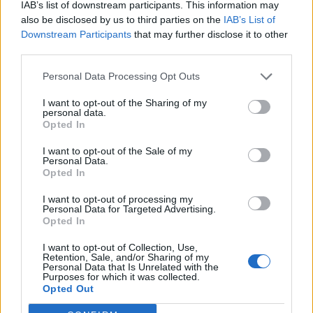
IAB’s list of downstream participants. This information may
jovens ao mundo do trabalho
also be disclosed by us to third parties on the
IAB’s List of
Downstream Participants
that may further disclose it to other
third parties.
Personal Data Processing Opt Outs
I want to opt-out of the Sharing of my
personal data.
Opted In
I want to opt-out of the Sale of my
Personal Data.
Colheita de sangue regressa ao
Opted In
Hospital Sousa Martins durante o mês
I want to opt-out of processing my
Personal Data for Targeted Advertising.
de agosto
Opted In
I want to opt-out of Collection, Use,
Retention, Sale, and/or Sharing of my
DESTAQUES
Personal Data that Is Unrelated with the
Purposes for which it was collected.
Opted Out