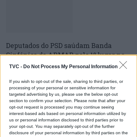
Deputados do PSD saúdam Banda
Sinfónica da ARMAB pelo 1º lugar no
certame internacional de Valência
TVC -
Do Not Process My Personal Information
If you wish to opt-out of the sale, sharing to third parties, or
processing of your personal or sensitive information for
targeted advertising by us, please use the below opt-out
section to confirm your selection. Please note that after your
opt-out request is processed you may continue seeing
interest-based ads based on personal information utilized by
us or personal information disclosed to third parties prior to
your opt-out. You may separately opt-out of the further
Capacita Jovem de Poiares aproxima
disclosure of your personal information by third parties on the