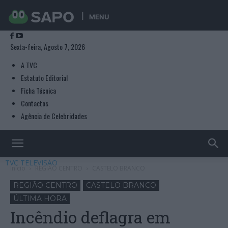
MENU
Sexta-feira, Agosto 7, 2026
A TVC
Estatuto Editorial
Ficha Técnica
Contactos
Agência de Celebridades
TVC TELEVISÃO
Início
REGIÃO CENTRO
CASTELO BRANCO
REGIÃO CENTRO
CASTELO BRANCO
ÚLTIMA HORA
Incêndio deflagra em