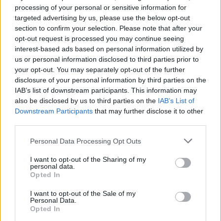
processing of your personal or sensitive information for
targeted advertising by us, please use the below opt-out
Deputados do PSD saúdam Banda
section to confirm your selection. Please note that after your
Sinfónica da ARMAB pelo 1º lugar no
opt-out request is processed you may continue seeing
interest-based ads based on personal information utilized by
certame internacional de Valência
us or personal information disclosed to third parties prior to
your opt-out. You may separately opt-out of the further
disclosure of your personal information by third parties on the
IAB’s list of downstream participants. This information may
also be disclosed by us to third parties on the
IAB’s List of
Downstream Participants
that may further disclose it to other
third parties.
Personal Data Processing Opt Outs
I want to opt-out of the Sharing of my
Capacita Jovem de Poiares aproxima
personal data.
Opted In
jovens ao mundo do trabalho
I want to opt-out of the Sale of my
Personal Data.
Opted In