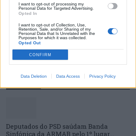
I want to opt-out of processing my
Personal Data for Targeted Advertising.
Opted In
I want to opt-out of Collection, Use,
Retention, Sale, and/or Sharing of my
Personal Data that Is Unrelated with the
Purposes for which it was collected.
Opted Out
Colheita de sangue regressa ao
Hospital Sousa Martins durante o mês
CONFIRM
de agosto
Data Deletion
Data Access
Privacy Policy
DESTAQUES
Deputados do PSD saúdam Banda
Sinfónica da ARMAB pelo 1º lugar...