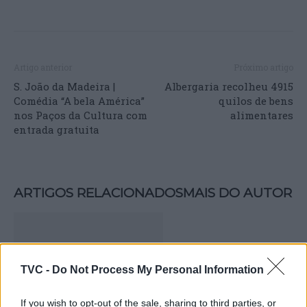
Artigo anterior
Próximo artigo
S. João da Madeira |
Albergaria recolheu 4915
Comédia “A bela América”
quilos de bens
nos Paços da Cultura com
alimentares
entrada gratuita
ARTIGOS RELACIONADOS
MAIS DO AUTOR
TVC -
Do Not Process My Personal Information
If you wish to opt-out of the sale, sharing to third parties, or