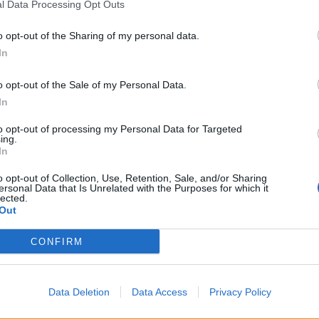
l Data Processing Opt Outs
M
ditamento à proposta de fixação da taxa de
C
o opt-out of the Sharing of my personal data.
 aplicar aos prédios urbanos; e de alteração ao
â
In
os do Município de Anadia, são outros dos
30
o opt-out of the Sale of my Personal Data.
In
o de um Presidente de Junta de Freguesia que, em
pio, irá integrar o Conselho Municipal de
to opt-out of processing my Personal Data for Targeted
ing.
 um período para a intervenção do público.
In
C
o opt-out of Collection, Use, Retention, Sale, and/or Sharing
ersonal Data that Is Unrelated with the Purposes for which it
d
lected.
Out
c
30
CONFIRM
Data Deletion
Data Access
Privacy Policy
Próximo artigo