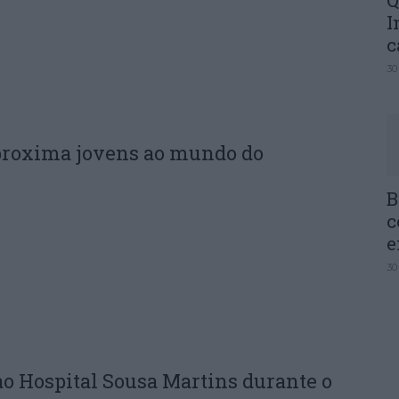
Q
I
c
30
proxima jovens ao mundo do
B
c
e
30
ao Hospital Sousa Martins durante o