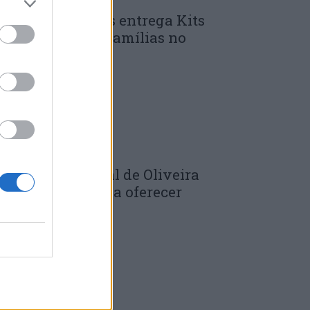
unicípio de Góis entrega Kits
omunitários às famílias no
mbito do...
 DE JULHO, 2026
âmara Municipal de Oliveira
o Hospital volta a oferecer
adernos de...
 DE JULHO, 2026