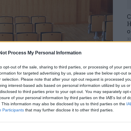
C
H
o
30
Not Process My Personal Information
to opt-out of the sale, sharing to third parties, or processing of your per
reunir em sessão ordinária, no próximo dia 14
formation for targeted advertising by us, please use the below opt-out s
r selection. Please note that after your opt-out request is processed y
bre dos Paços do Concelho. À semelhança das
U
eing interest-based ads based on personal information utilized by us or
ssão online, através dos canais digitais do
M
disclosed to third parties prior to your opt-out. You may separately opt-
30
losure of your personal information by third parties on the IAB’s list of
. This information may also be disclosed by us to third parties on the
IA
Participants
that may further disclose it to other third parties.
cussão e votação da proposta da Câmara Municipal
o e Mapa de Pessoal do Município de Anadia