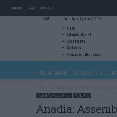
MENU
MAIL
JORNAIS
Quinta-feira, Agosto 6, 2026
A TVC
Estatuto Editorial
Ficha Técnica
Contactos
Agência de Celebridades
TVC TELEVISÃO
REGIÃO CENTRO
DESPORTO
CULTUR
Início
REGIÃO CENTRO
AVEIRO
Anadia: Assemb
REGIÃO CENTRO
AVEIRO
Anadia: Assemb