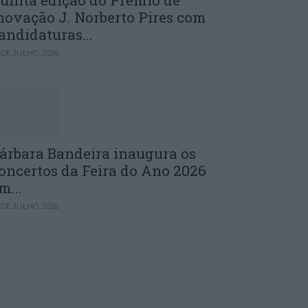
uinta edição do Prémio de
novação J. Norberto Pires com
andidaturas...
 DE JULHO, 2026
árbara Bandeira inaugura os
oncertos da Feira do Ano 2026
m...
 DE JULHO, 2026