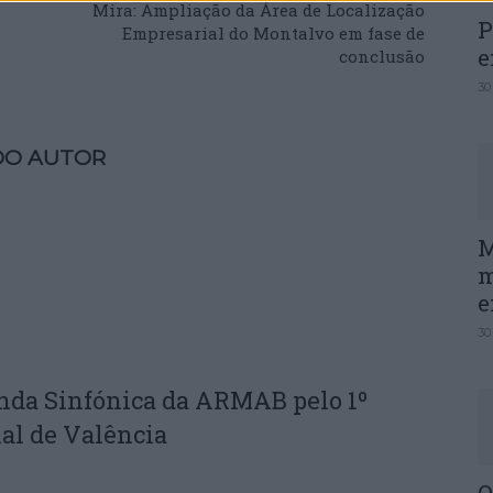
Mira: Ampliação da Área de Localização
P
Empresarial do Montalvo em fase de
e
conclusão
30
DO AUTOR
M
m
e
30
nda Sinfónica da ARMAB pelo 1º
al de Valência