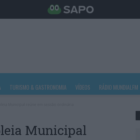
A
TURISMO & GASTRONOMIA
VÍDEOS
RÁDIO MUNDIALFM
leia Municipal reúne em sessão ordinária
leia Municipal