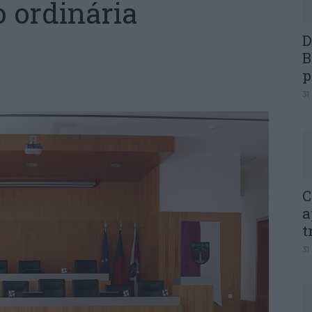
 ordinária
D
B
p
31
C
a
t
31